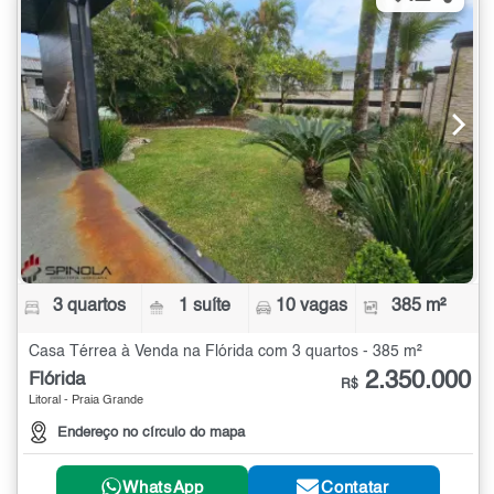
3 quartos
1 suíte
10 vagas
385 m²
Casa Térrea à Venda na Flórida com 3 quartos - 385 m²
2.350.000
Flórida
R$
Litoral - Praia Grande
Endereço no círculo do mapa
WhatsApp
Contatar