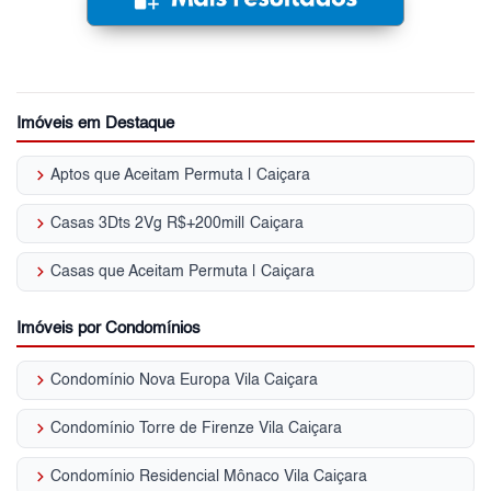
Imóveis em Destaque
keyboard_arrow_right
Aptos que Aceitam Permuta | Caiçara
keyboard_arrow_right
Casas 3Dts 2Vg R$+200mil| Caiçara
keyboard_arrow_right
Casas que Aceitam Permuta | Caiçara
Imóveis por Condomínios
keyboard_arrow_right
Condomínio Nova Europa Vila Caiçara
keyboard_arrow_right
Condomínio Torre de Firenze Vila Caiçara
keyboard_arrow_right
Condomínio Residencial Mônaco Vila Caiçara