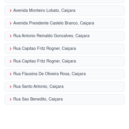
keyboard_arrow_right
Avenida Monteiro Lobato, Caiçara
keyboard_arrow_right
Avenida Presidente Castelo Branco, Caiçara
keyboard_arrow_right
Rua Antonio Reinaldo Goncalves, Caiçara
keyboard_arrow_right
Rua Capitao Fritz Rogner, Caiçara
keyboard_arrow_right
Rua Capitao Fritz Rogner, Caiçara
keyboard_arrow_right
Rua Flausina De Oliveira Rosa, Caiçara
keyboard_arrow_right
Rua Santo Antonio, Caiçara
keyboard_arrow_right
Rua Sao Benedito, Caiçara