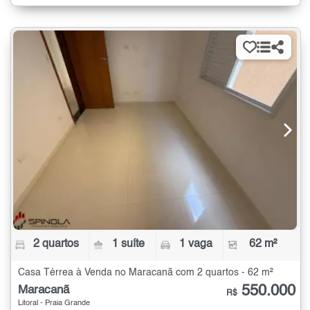
2 quartos
1 suíte
1 vaga
62 m²
Casa Térrea à Venda no Maracanã com 2 quartos - 62 m²
550.000
Maracanã
R$
Litoral - Praia Grande