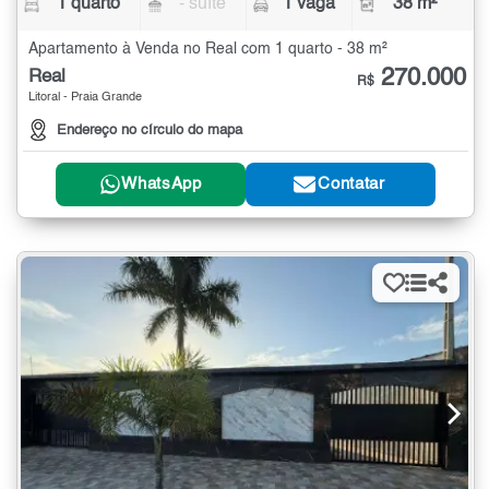
1 quarto
- suíte
1 vaga
38 m²
Apartamento à Venda no Real com 1 quarto - 38 m²
270.000
Real
R$
Litoral - Praia Grande
Endereço no círculo do mapa
WhatsApp
Contatar