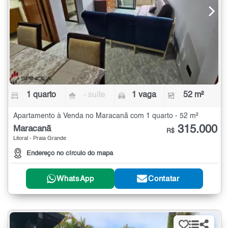
1 quarto
- suíte
1 vaga
52 m²
Apartamento à Venda no Maracanã com 1 quarto - 52 m²
315.000
Maracanã
R$
Litoral - Praia Grande
Endereço no círculo do mapa
WhatsApp
Contatar