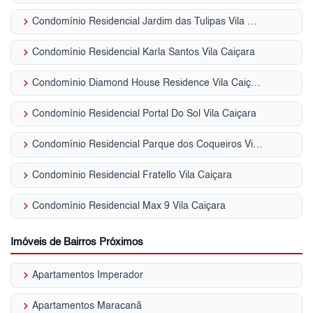
keyboard_arrow_right
Condomínio Residencial Jardim das Tulipas Vila Caiçara
keyboard_arrow_right
Condomínio Residencial Karla Santos Vila Caiçara
keyboard_arrow_right
Condomínio Diamond House Residence Vila Caiçara
keyboard_arrow_right
Condomínio Residencial Portal Do Sol Vila Caiçara
keyboard_arrow_right
Condomínio Residencial Parque dos Coqueiros Vila Caiçara
keyboard_arrow_right
Condomínio Residencial Fratello Vila Caiçara
keyboard_arrow_right
Condomínio Residencial Max 9 Vila Caiçara
Imóveis de Bairros Próximos
keyboard_arrow_right
Apartamentos Imperador
keyboard_arrow_right
Apartamentos Maracanã