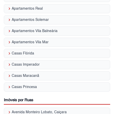
keyboard_arrow_right
Apartamentos Real
keyboard_arrow_right
Apartamentos Solemar
keyboard_arrow_right
Apartamentos Vila Balneária
keyboard_arrow_right
Apartamentos Vila Mar
keyboard_arrow_right
Casas Flórida
keyboard_arrow_right
Casas Imperador
keyboard_arrow_right
Casas Maracanã
keyboard_arrow_right
Casas Princesa
Imóveis por Ruas
keyboard_arrow_right
Avenida Monteiro Lobato, Caiçara