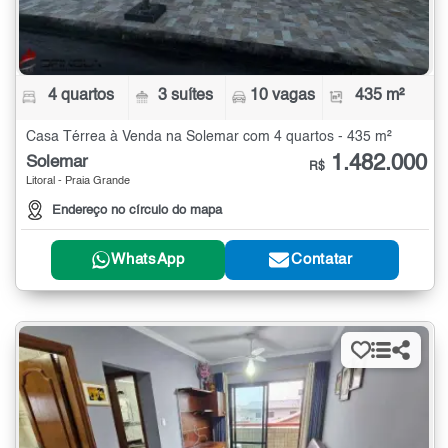
4 quartos
3 suítes
10 vagas
435 m²
Casa Térrea à Venda na Solemar com 4 quartos - 435 m²
1.482.000
Solemar
R$
Litoral - Praia Grande
Endereço no círculo do mapa
WhatsApp
Contatar