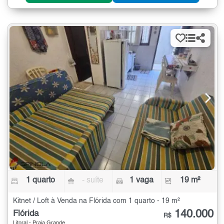
1 quarto
- suíte
1 vaga
19 m²
Kitnet / Loft à Venda na Flórida com 1 quarto - 19 m²
140.000
Flórida
R$
Litoral - Praia Grande