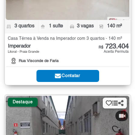
3 quartos
1 suíte
3 vagas
140 m²
Casa Térrea à Venda na Imperador com 3 quartos - 140 m²
723.404
Imperador
R$
Aceita Permuta
Litoral - Praia Grande
Rua Visconde de Faria
Contatar
Destaque