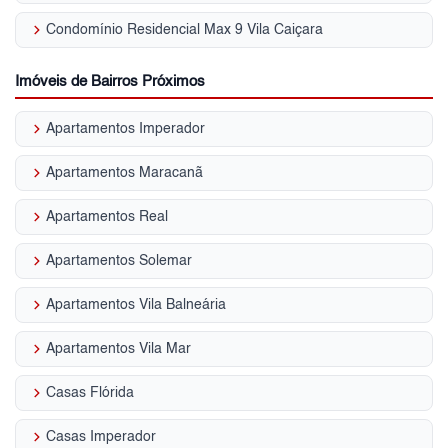
keyboard_arrow_right
Condomínio Residencial Max 9 Vila Caiçara
Imóveis de Bairros Próximos
keyboard_arrow_right
Apartamentos Imperador
keyboard_arrow_right
Apartamentos Maracanã
keyboard_arrow_right
Apartamentos Real
keyboard_arrow_right
Apartamentos Solemar
keyboard_arrow_right
Apartamentos Vila Balneária
keyboard_arrow_right
Apartamentos Vila Mar
keyboard_arrow_right
Casas Flórida
keyboard_arrow_right
Casas Imperador