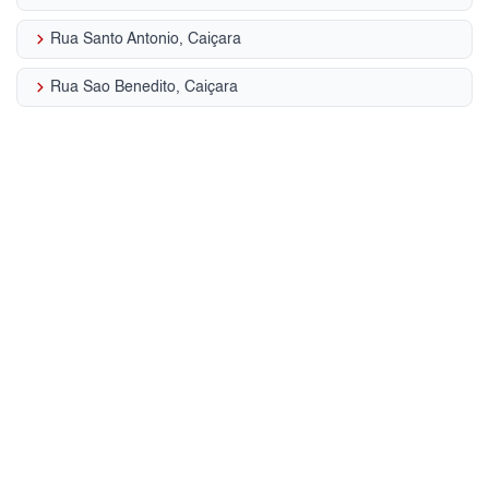
keyboard_arrow_right
Rua Santo Antonio, Caiçara
keyboard_arrow_right
Rua Sao Benedito, Caiçara