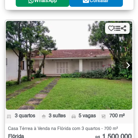
WhatsApp
Contatar
3 quartos
3 suítes
5 vagas
700 m²
Casa Térrea à Venda na Flórida com 3 quartos - 700 m²
1.500.000
Flórida