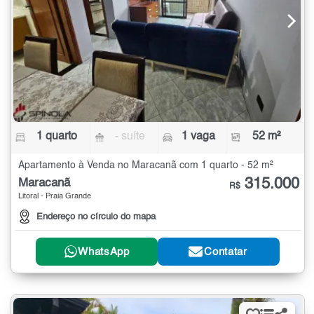
1 quarto
- suíte
1 vaga
52 m²
Apartamento à Venda no Maracanã com 1 quarto - 52 m²
315.000
Maracanã
R$
Litoral - Praia Grande
Endereço no círculo do mapa
WhatsApp
Contatar