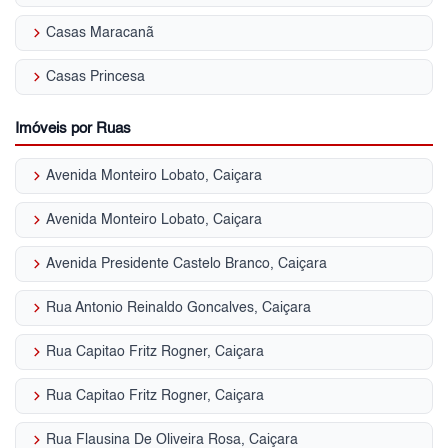
keyboard_arrow_right
Casas Maracanã
keyboard_arrow_right
Casas Princesa
Imóveis por Ruas
keyboard_arrow_right
Avenida Monteiro Lobato, Caiçara
keyboard_arrow_right
Avenida Monteiro Lobato, Caiçara
keyboard_arrow_right
Avenida Presidente Castelo Branco, Caiçara
keyboard_arrow_right
Rua Antonio Reinaldo Goncalves, Caiçara
keyboard_arrow_right
Rua Capitao Fritz Rogner, Caiçara
keyboard_arrow_right
Rua Capitao Fritz Rogner, Caiçara
keyboard_arrow_right
Rua Flausina De Oliveira Rosa, Caiçara