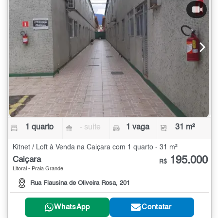
1 quarto
- suíte
1 vaga
31 m²
Kitnet / Loft à Venda na Caiçara com 1 quarto - 31 m²
195.000
Caiçara
R$
Litoral - Praia Grande
Rua Flausina de Oliveira Rosa, 201
WhatsApp
Contatar