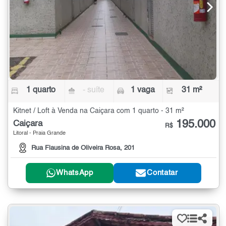
1 quarto
- suíte
1 vaga
31 m²
Kitnet / Loft à Venda na Caiçara com 1 quarto - 31 m²
195.000
Caiçara
R$
Litoral - Praia Grande
Rua Flausina de Oliveira Rosa, 201
WhatsApp
Contatar