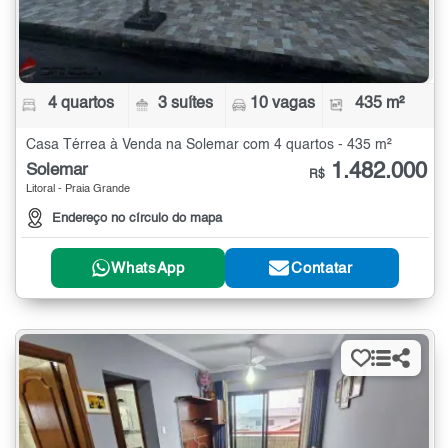
4 quartos
3 suítes
10 vagas
435 m²
Casa Térrea à Venda na Solemar com 4 quartos - 435 m²
1.482.000
Solemar
R$
Litoral - Praia Grande
Endereço no círculo do mapa
WhatsApp
Contatar