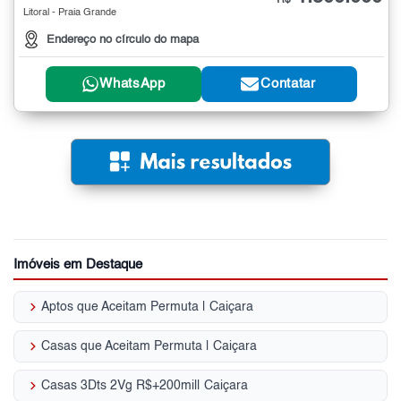
R$
Litoral - Praia Grande
Endereço no círculo do mapa
WhatsApp
Contatar
Imóveis em Destaque
keyboard_arrow_right
Aptos que Aceitam Permuta | Caiçara
keyboard_arrow_right
Casas que Aceitam Permuta | Caiçara
keyboard_arrow_right
Casas 3Dts 2Vg R$+200mil| Caiçara