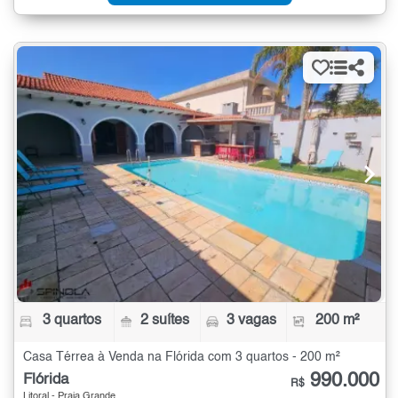
3 quartos
2 suítes
3 vagas
200 m²
Casa Térrea à Venda na Flórida com 3 quartos - 200 m²
990.000
Flórida
R$
Litoral - Praia Grande