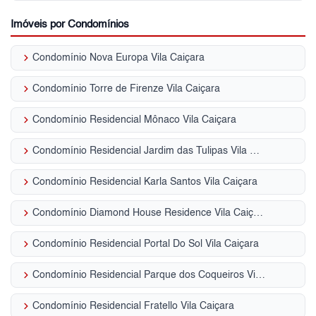
Imóveis por Condomínios
keyboard_arrow_right
Condomínio Nova Europa Vila Caiçara
keyboard_arrow_right
Condomínio Torre de Firenze Vila Caiçara
keyboard_arrow_right
Condomínio Residencial Mônaco Vila Caiçara
keyboard_arrow_right
Condomínio Residencial Jardim das Tulipas Vila Caiçara
keyboard_arrow_right
Condomínio Residencial Karla Santos Vila Caiçara
keyboard_arrow_right
Condomínio Diamond House Residence Vila Caiçara
keyboard_arrow_right
Condomínio Residencial Portal Do Sol Vila Caiçara
keyboard_arrow_right
Condomínio Residencial Parque dos Coqueiros Vila Caiçara
keyboard_arrow_right
Condomínio Residencial Fratello Vila Caiçara