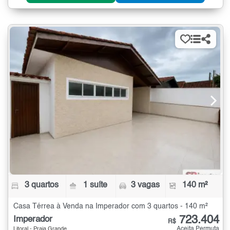
3 quartos
1 suíte
3 vagas
140 m²
Casa Térrea à Venda na Imperador com 3 quartos - 140 m²
723.404
Imperador
R$
Aceita Permuta
Litoral - Praia Grande