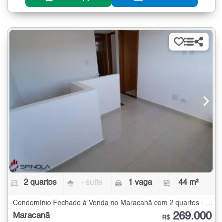
2 quartos
- suíte
1 vaga
44 m²
Condomínio Fechado à Venda no Maracanã com 2 quartos - 44 m²
269.000
Maracanã
R$