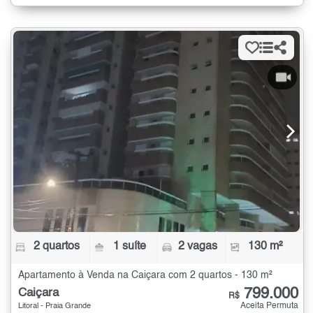
2 quartos
1 suíte
2 vagas
130 m²
Apartamento à Venda na Caiçara com 2 quartos - 130 m²
799.000
Caiçara
R$
Aceita Permuta
Litoral - Praia Grande