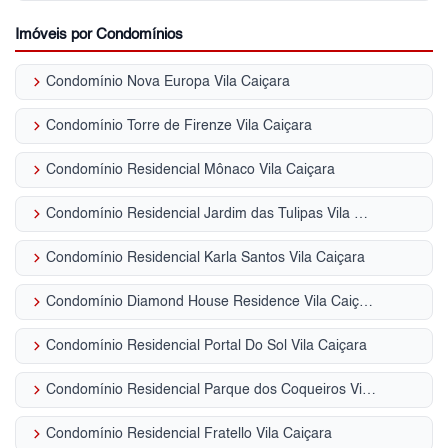
Imóveis por Condomínios
keyboard_arrow_right
Condomínio Nova Europa Vila Caiçara
keyboard_arrow_right
Condomínio Torre de Firenze Vila Caiçara
keyboard_arrow_right
Condomínio Residencial Mônaco Vila Caiçara
keyboard_arrow_right
Condomínio Residencial Jardim das Tulipas Vila Caiçara
keyboard_arrow_right
Condomínio Residencial Karla Santos Vila Caiçara
keyboard_arrow_right
Condomínio Diamond House Residence Vila Caiçara
keyboard_arrow_right
Condomínio Residencial Portal Do Sol Vila Caiçara
keyboard_arrow_right
Condomínio Residencial Parque dos Coqueiros Vila Caiçara
keyboard_arrow_right
Condomínio Residencial Fratello Vila Caiçara