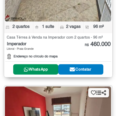
2 quartos
1 suíte
2 vagas
96 m²
Casa Térrea à Venda na Imperador com 2 quartos - 96 m²
460.000
Imperador
R$
Litoral - Praia Grande
Endereço no círculo do mapa
WhatsApp
Contatar