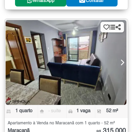
WhatsApp
Contatar
1 quarto
- suíte
1 vaga
52 m²
Apartamento à Venda no Maracanã com 1 quarto - 52 m²
315.000
Maracanã