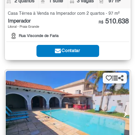
2 quartos
1 suíte
3 vagas
97 m²
Casa Térrea à Venda na Imperador com 2 quartos - 97 m²
510.638
Imperador
R$
Litoral - Praia Grande
Rua Visconde de Faria
Contatar