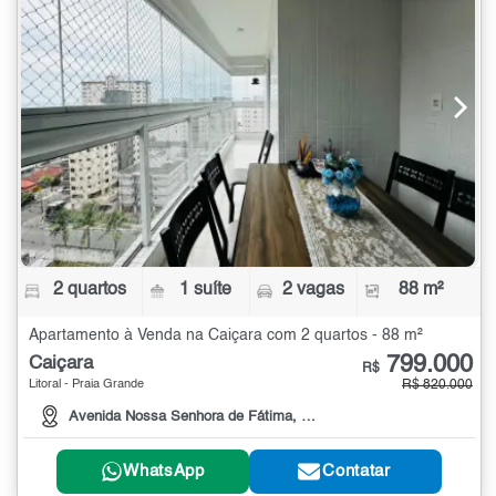
2 quartos
1 suíte
2 vagas
88 m²
Apartamento à Venda na Caiçara com 2 quartos - 88 m²
799.000
Caiçara
R$
Litoral - Praia Grande
R$ 820.000
Avenida Nossa Senhora de Fátima, 184
WhatsApp
Contatar