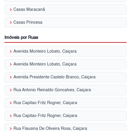
keyboard_arrow_right
Casas Maracanã
keyboard_arrow_right
Casas Princesa
Imóveis por Ruas
keyboard_arrow_right
Avenida Monteiro Lobato, Caiçara
keyboard_arrow_right
Avenida Monteiro Lobato, Caiçara
keyboard_arrow_right
Avenida Presidente Castelo Branco, Caiçara
keyboard_arrow_right
Rua Antonio Reinaldo Goncalves, Caiçara
keyboard_arrow_right
Rua Capitao Fritz Rogner, Caiçara
keyboard_arrow_right
Rua Capitao Fritz Rogner, Caiçara
keyboard_arrow_right
Rua Flausina De Oliveira Rosa, Caiçara