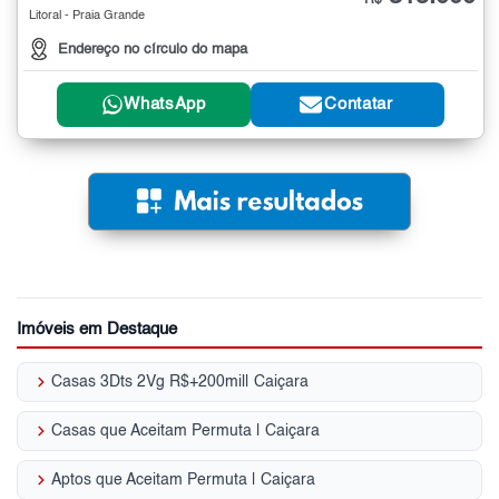
R$
Litoral - Praia Grande
Endereço no círculo do mapa
WhatsApp
Contatar
Imóveis em Destaque
keyboard_arrow_right
Casas 3Dts 2Vg R$+200mil| Caiçara
keyboard_arrow_right
Casas que Aceitam Permuta | Caiçara
keyboard_arrow_right
Aptos que Aceitam Permuta | Caiçara