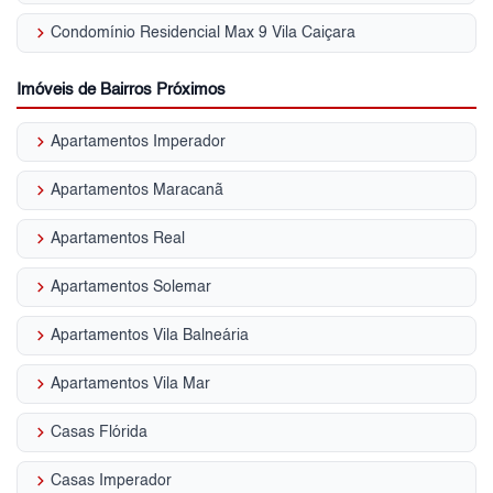
keyboard_arrow_right
Condomínio Residencial Max 9 Vila Caiçara
Imóveis de Bairros Próximos
keyboard_arrow_right
Apartamentos Imperador
keyboard_arrow_right
Apartamentos Maracanã
keyboard_arrow_right
Apartamentos Real
keyboard_arrow_right
Apartamentos Solemar
keyboard_arrow_right
Apartamentos Vila Balneária
keyboard_arrow_right
Apartamentos Vila Mar
keyboard_arrow_right
Casas Flórida
keyboard_arrow_right
Casas Imperador