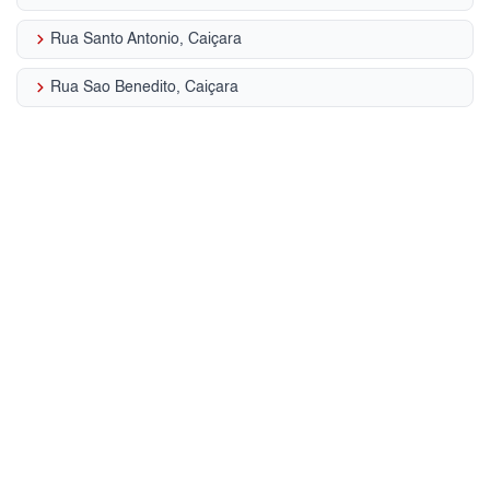
keyboard_arrow_right
Rua Santo Antonio, Caiçara
keyboard_arrow_right
Rua Sao Benedito, Caiçara