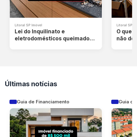
Litoral SP Imóvel
Litoral SP I
Lei do Inquilinato e
O que f
eletrodomésticos queimados:
não dev
quem paga o prejuízo?
alugad
Últimas notícias
Guia de Financiamento
Guia de