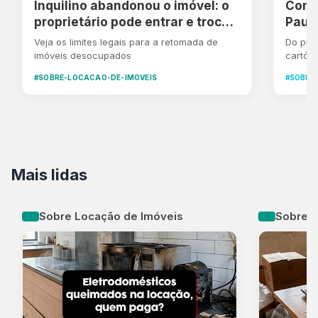
Inquilino abandonou o imóvel: o
Como
proprietário pode entrar e trocar
Paulo
a fechadura?
(Guia
Veja os limites legais para a retomada de
Do plan
imóveis desocupados
cartóri
comuns
#SOBRE-LOCACAO-DE-IMOVEIS
#SOBRE
Mais lidas
Sobre Locação de Imóveis
Sobre L