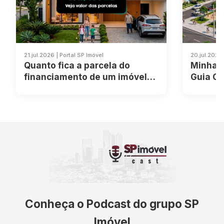
21.jul.2026 | Portal SP Imóvel
20.jul.2026 
Quanto fica a parcela do
Minha C
financiamento de um imóvel
Guia C
de R$ 500 mil?
Simulaç
Conheça o Podcast do grupo SP
Imóvel