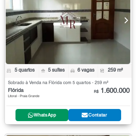
5 quartos
5 suítes
6 vagas
259 m²
Sobrado à Venda na Flórida com 5 quartos - 259 m²
1.600.000
Flórida
R$
Litoral - Praia Grande
WhatsApp
Contatar