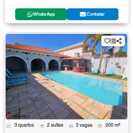
WhatsApp
Contatar
3 quartos
2 suítes
3 vagas
200 m²