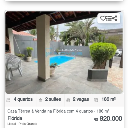
4 quartos
2 suítes
2 vagas
186 m²
Casa Térrea à Venda na Flórida com 4 quartos - 186 m²
920.000
Flórida
R$
Litoral - Praia Grande