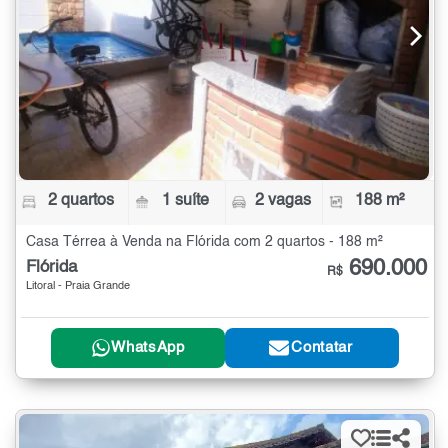
2 quartos
1 suíte
2 vagas
188 m²
Casa Térrea à Venda na Flórida com 2 quartos - 188 m²
690.000
Flórida
R$
Litoral - Praia Grande
WhatsApp
Contatar