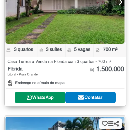
3 quartos
3 suítes
5 vagas
700 m²
Casa Térrea à Venda na Flórida com 3 quartos - 700 m²
1.500.000
Flórida
R$
Litoral - Praia Grande
Endereço no círculo do mapa
WhatsApp
Contatar