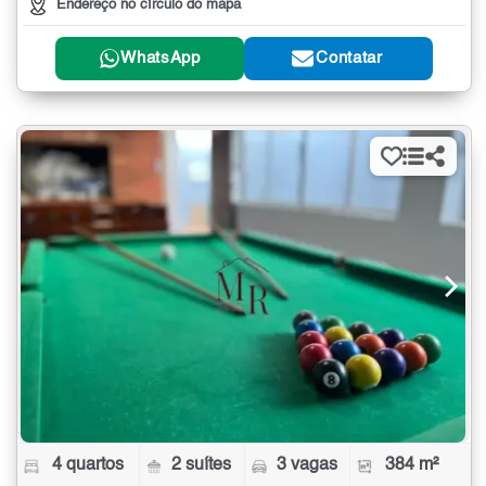
Endereço no círculo do mapa
WhatsApp
Contatar
4 quartos
2 suítes
3 vagas
384 m²