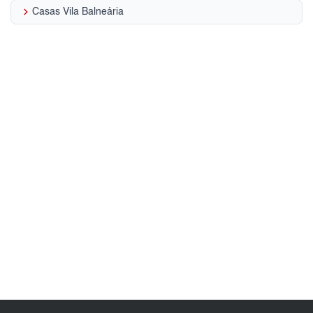
keyboard_arrow_right
Casas Vila Balneária