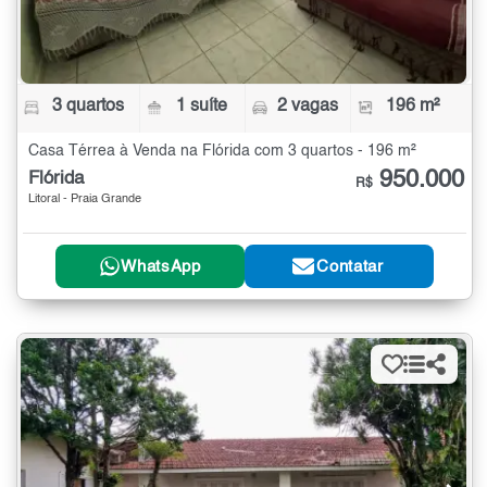
3 quartos
1 suíte
2 vagas
196 m²
Casa Térrea à Venda na Flórida com 3 quartos - 196 m²
950.000
Flórida
R$
Litoral - Praia Grande
WhatsApp
Contatar