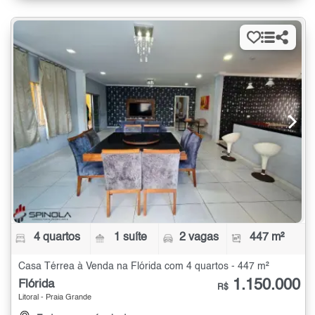
4 quartos
1 suíte
2 vagas
447 m²
Casa Térrea à Venda na Flórida com 4 quartos - 447 m²
1.150.000
Flórida
R$
Litoral - Praia Grande