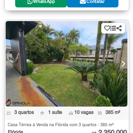
WhatsApp
Contatar
3 quartos
1 suíte
10 vagas
385 m²
Casa Térrea à Venda na Flórida com 3 quartos - 385 m²
Flórida