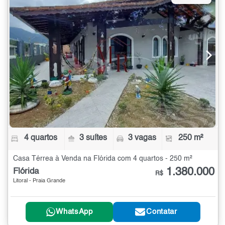
4 quartos
3 suítes
3 vagas
250 m²
Casa Térrea à Venda na Flórida com 4 quartos - 250 m²
1.380.000
Flórida
R$
Litoral - Praia Grande
WhatsApp
Contatar