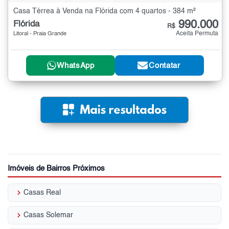
Casa Térrea à Venda na Flórida com 4 quartos - 384 m²
990.000
Flórida
R$
Aceita Permuta
Litoral - Praia Grande
WhatsApp
Contatar
Imóveis de Bairros Próximos
keyboard_arrow_right
Casas Real
keyboard_arrow_right
Casas Solemar