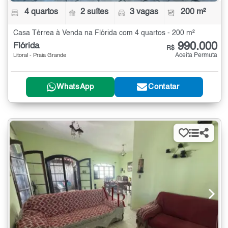
4 quartos
2 suítes
3 vagas
200 m²
Casa Térrea à Venda na Flórida com 4 quartos - 200 m²
990.000
Flórida
R$
Aceita Permuta
Litoral - Praia Grande
WhatsApp
Contatar