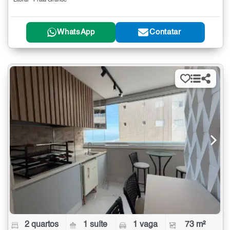
Litoral - Praia Grande
WhatsApp
Contatar
2 quartos
1 suíte
1 vaga
73 m²