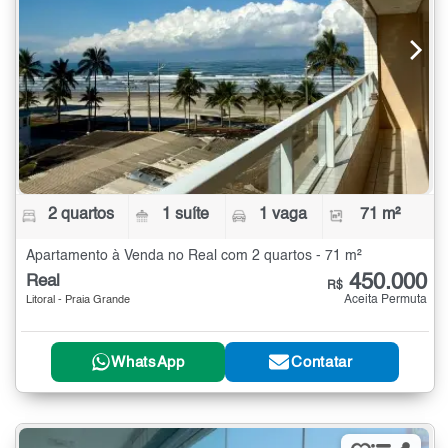
2 quartos
1 suíte
1 vaga
71 m²
Apartamento à Venda no Real com 2 quartos - 71 m²
450.000
Real
R$
Aceita Permuta
Litoral - Praia Grande
WhatsApp
Contatar