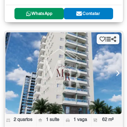
WhatsApp
Contatar
2 quartos
1 suíte
1 vaga
62 m²