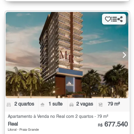
2 quartos
1 suíte
2 vagas
79 m²
Apartamento à Venda no Real com 2 quartos - 79 m²
677.540
Real
R$
Litoral - Praia Grande