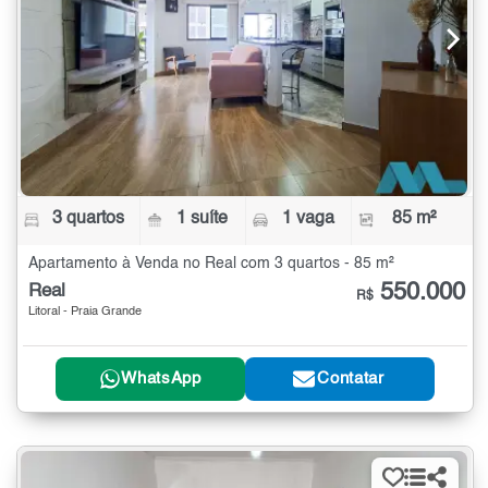
3 quartos
1 suíte
1 vaga
85 m²
Apartamento à Venda no Real com 3 quartos - 85 m²
550.000
Real
R$
Litoral - Praia Grande
WhatsApp
Contatar