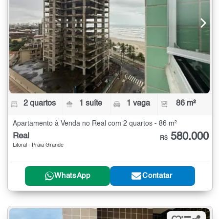
2 quartos
1 suíte
1 vaga
86 m²
Apartamento à Venda no Real com 2 quartos - 86 m²
580.000
Real
R$
Litoral - Praia Grande
WhatsApp
Contatar