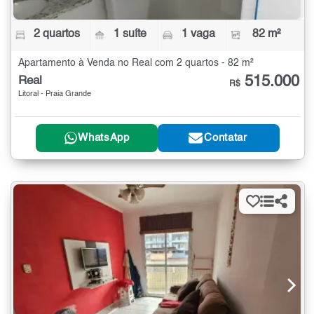
2 quartos
1 suíte
1 vaga
82 m²
Apartamento à Venda no Real com 2 quartos - 82 m²
515.000
Real
R$
Litoral - Praia Grande
WhatsApp
Contatar