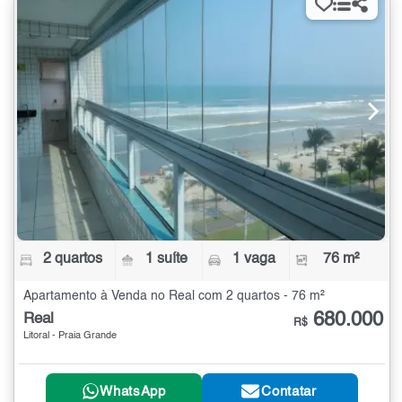
2 quartos
1 suíte
1 vaga
76 m²
Apartamento à Venda no Real com 2 quartos - 76 m²
680.000
Real
R$
Litoral - Praia Grande
WhatsApp
Contatar