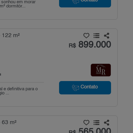
Contato
e sonhou em morar
m² dormitór...
- 122 m²
899.000
R$
²
Contato
 e definitiva para o
o ...
 63 m²
565.000
R$