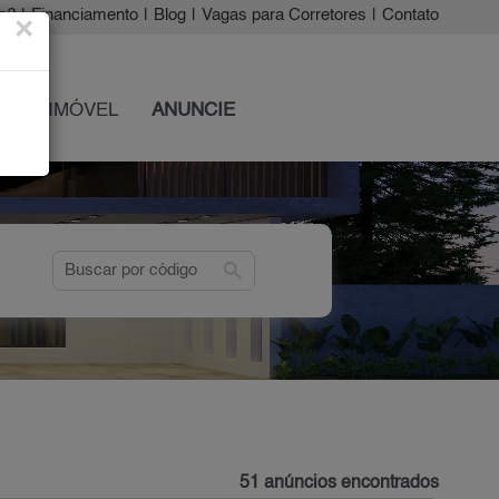
a?
|
Financiamento
|
Blog
|
Vagas para Corretores
|
Contato
×
 SEU IMÓVEL
ANUNCIE
search
51 anúncios encontrados