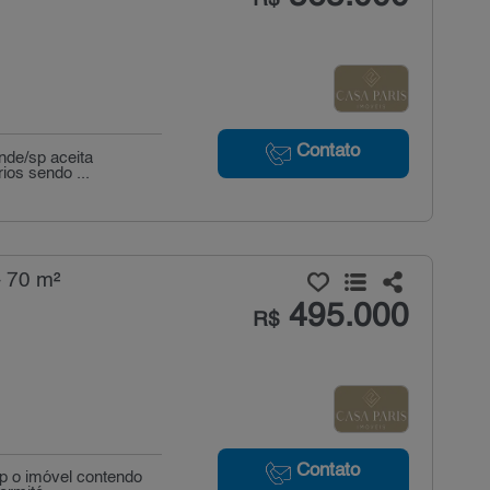
Contato
nde/sp aceita
ios sendo ...
 70 m²
495.000
R$
Contato
sp o imóvel contendo