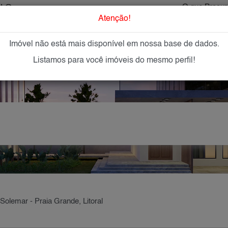
ULO
O que Procur
Atenção!
Imóvel não está mais disponível em nossa base de dados.
GAR
IMÓVEIS NOVOS
IMOBILIÁRIAS
OFEREÇA
Listamos para você imóveis do mesmo perfil!
Solemar - Praia Grande, Litoral