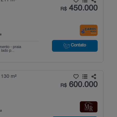
450.000
R$
²
Contato
mento - praia
lado p...
 130 m²
600.000
R$
²