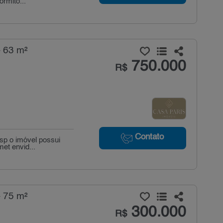
ormitó...
 63 m²
750.000
R$
Contato
sp o imóvel possui
et envid...
 75 m²
300.000
R$