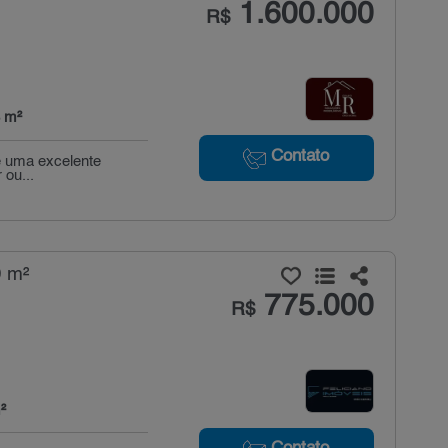
1.600.000
R$
 m²
Contato
de uma excelente
ou...
0 m²
775.000
R$
²