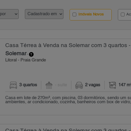
Imóveis Novos
Ac
Casa Térrea à Venda na Solemar com 3 quartos -
Solemar
-
Litoral - Praia Grande
3 quartos
- suíte
2 vagas
147 m
Casa em lote de 270m², com piscina, 03 dormitórios, sendo um suí
ambientes, ar condicionado, cozinha, banheiros com box de vidro,
Casa Térrea à Venda na Solemar com 3 quartos -