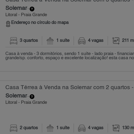
Solemar
-
Litoral - Praia Grande
Endereço no círculo do mapa
3 quartos
1 suíte
4 vagas
211 m
Casa à venda - 3 dormitórios, sendo 1 suíte - lado praia - financia
grande/sp. conforto, espaço e excelente localização! esta casa no 
Casa Térrea à Venda na Solemar com 2 quartos -
Solemar
-
Litoral - Praia Grande
2 quartos
1 suíte
4 vagas
130 m