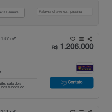
eita Permuta
 147 m²
1.206.000
R$
²
Contato
te, sala dois
 nos fundos co...
 211 m²