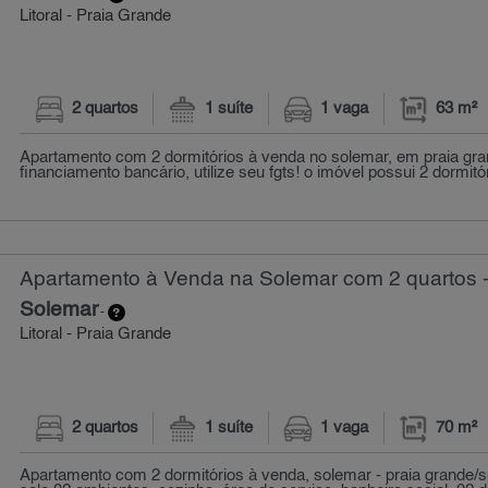
Litoral - Praia Grande
2 quartos
1 suíte
1 vaga
63 m²
Apartamento com 2 dormitórios à venda no solemar, em praia gra
financiamento bancário, utilize seu fgts! o imóvel possui 2 dormitór
Apartamento à Venda na Solemar com 2 quartos -
Solemar
-
Litoral - Praia Grande
2 quartos
1 suíte
1 vaga
70 m²
Apartamento com 2 dormitórios à venda, solemar - praia grande/