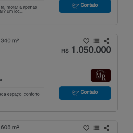
Contato
 tal morar a apenas
r? um loc...
 340 m²
1.050.000
R$
²
Contato
sca espaço, conforto
 608 m²