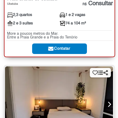
Consultar
Ubatuba
R$
2,3 quartos
1 e 2 vagas
2 e 3 suítes
74 a 104 m²
More a poucos metros do Mar.
Entre a Praia Grande e a Praia do Tenório
Contatar