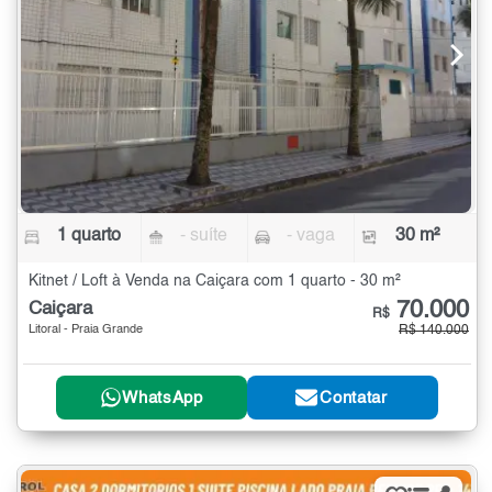
1 quarto
- suíte
- vaga
30 m²
Kitnet / Loft à Venda na Caiçara com 1 quarto - 30 m²
70.000
Caiçara
R$
Litoral - Praia Grande
R$ 140.000
WhatsApp
Contatar