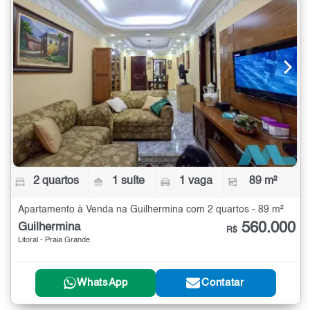
2 quartos
1 suíte
1 vaga
89 m²
Apartamento à Venda na Guilhermina com 2 quartos - 89 m²
560.000
Guilhermina
R$
Litoral - Praia Grande
WhatsApp
Contatar