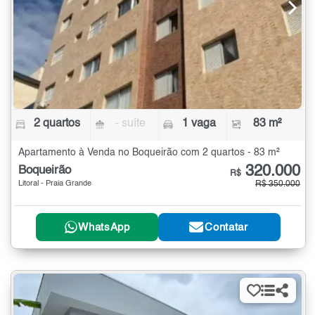
2 quartos
- suíte
1 vaga
83 m²
Apartamento à Venda no Boqueirão com 2 quartos - 83 m²
320.000
Boqueirão
R$
Litoral - Praia Grande
R$ 350.000
WhatsApp
Contatar