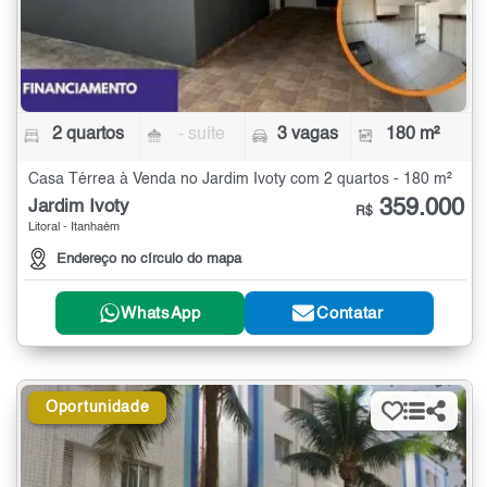
2 quartos
- suíte
3 vagas
180 m²
Casa Térrea à Venda no Jardim Ivoty com 2 quartos - 180 m²
359.000
Jardim Ivoty
R$
Litoral - Itanhaém
Endereço no círculo do mapa
WhatsApp
Contatar
Oportunidade