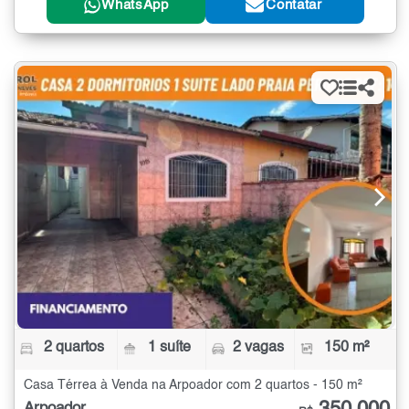
WhatsApp
Contatar
2 quartos
1 suíte
2 vagas
150 m²
Casa Térrea à Venda na Arpoador com 2 quartos - 150 m²
Arpoador