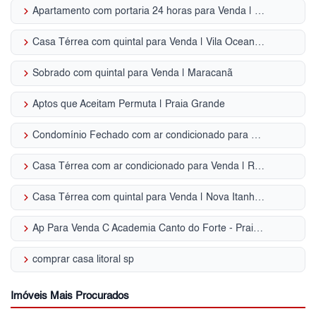
keyboard_arrow_right
Apartamento com portaria 24 horas para Venda | Pitangueiras
keyboard_arrow_right
Casa Térrea com quintal para Venda | Vila Oceanópolis
keyboard_arrow_right
Sobrado com quintal para Venda | Maracanã
keyboard_arrow_right
Aptos que Aceitam Permuta | Praia Grande
keyboard_arrow_right
Condomínio Fechado com ar condicionado para Venda | Boqueirão
keyboard_arrow_right
Casa Térrea com ar condicionado para Venda | Riviera de São Lourenço
keyboard_arrow_right
Casa Térrea com quintal para Venda | Nova Itanhaém - Interior
keyboard_arrow_right
Ap Para Venda C Academia Canto do Forte - Praia Grande, SP
keyboard_arrow_right
comprar casa litoral sp
Imóveis Mais Procurados