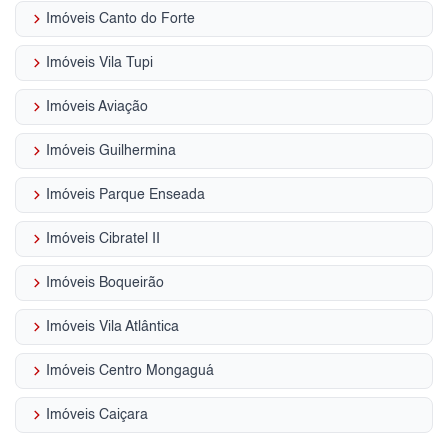
keyboard_arrow_right
Imóveis Canto do Forte
keyboard_arrow_right
Imóveis Vila Tupi
keyboard_arrow_right
Imóveis Aviação
keyboard_arrow_right
Imóveis Guilhermina
keyboard_arrow_right
Imóveis Parque Enseada
keyboard_arrow_right
Imóveis Cibratel II
keyboard_arrow_right
Imóveis Boqueirão
keyboard_arrow_right
Imóveis Vila Atlântica
keyboard_arrow_right
Imóveis Centro Mongaguá
keyboard_arrow_right
Imóveis Caiçara