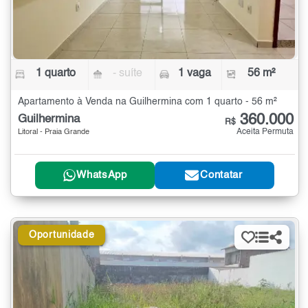
1 quarto
- suíte
1 vaga
56 m²
Apartamento à Venda na Guilhermina com 1 quarto - 56 m²
360.000
Guilhermina
R$
Aceita Permuta
Litoral - Praia Grande
WhatsApp
Contatar
Oportunidade