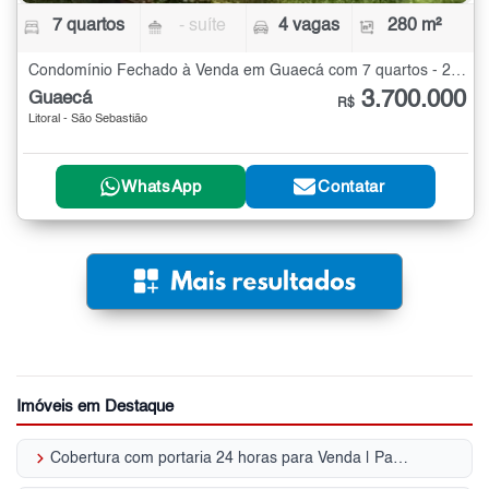
7 quartos
- suíte
4 vagas
280 m²
Condomínio Fechado à Venda em Guaecá com 7 quartos - 280 m²
3.700.000
Guaecá
R$
Litoral - São Sebastião
WhatsApp
Contatar
Imóveis em Destaque
keyboard_arrow_right
Cobertura com portaria 24 horas para Venda | Parque Enseada