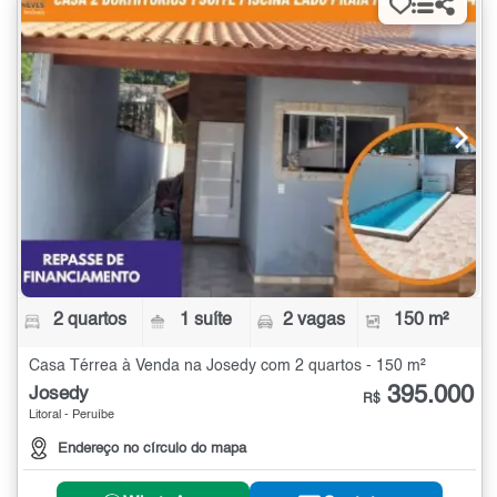
2 quartos
1 suíte
2 vagas
150 m²
Casa Térrea à Venda na Josedy com 2 quartos - 150 m²
395.000
Josedy
R$
Litoral - Peruíbe
Endereço no círculo do mapa