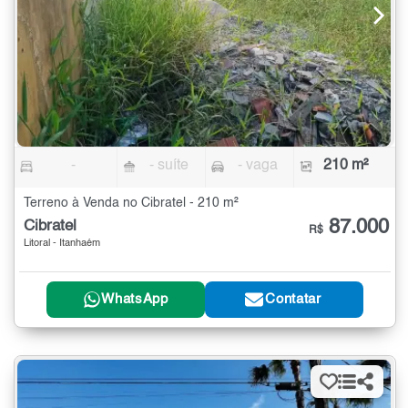
-
- suíte
- vaga
210 m²
Terreno à Venda no Cibratel - 210 m²
87.000
Cibratel
R$
Litoral - Itanhaém
WhatsApp
Contatar