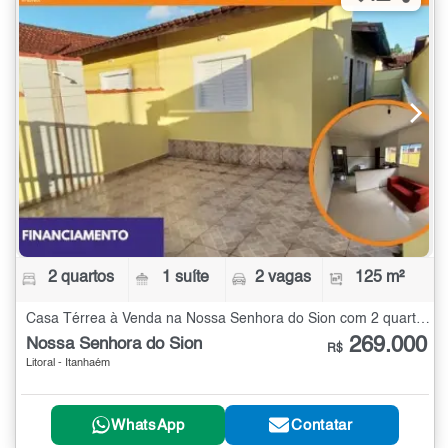
2 quartos
1 suíte
2 vagas
125 m²
Casa Térrea à Venda na Nossa Senhora do Sion com 2 quartos - 125 m²
269.000
Nossa Senhora do Sion
R$
Litoral - Itanhaém
WhatsApp
Contatar