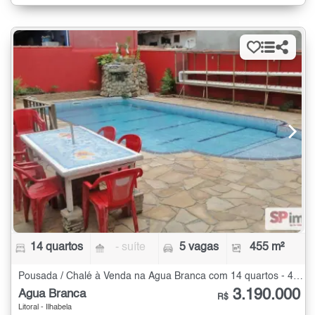
14 quartos
- suíte
5 vagas
455 m²
Pousada / Chalé à Venda na Água Branca com 14 quartos - 455 m²
3.190.000
Água Branca
R$
Litoral - Ilhabela