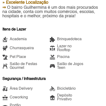
» Excelente Localização
⇒
O bairro Guilhermina é um dos mais procurados
na cidade, conta com muitos comércios, escolas,
hospitais e o melhor, próximo da praia!
Itens de Lazer
Academia
Brinquedoteca
Lazer no
Churrasqueira
Rooftop
Pet Place
Piscina
Salão de Festas
Salão de Jogos
Gourmet
Teen
Segurança / Infraestrutura
Área Delivery
Bicicletário
Depósito
Coworking
Privativo
Portão