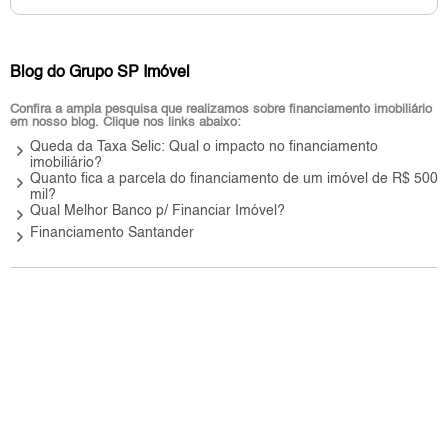
Blog do Grupo SP Imóvel
Confira a ampla pesquisa que realizamos sobre financiamento imobiliário
em nosso blog. Clique nos links abaixo:
keyboard_arrow_right
Queda da Taxa Selic: Qual o impacto no financiamento
imobiliário?
keyboard_arrow_right
Quanto fica a parcela do financiamento de um imóvel de R$ 500
mil?
keyboard_arrow_right
Qual Melhor Banco p/ Financiar Imóvel?
keyboard_arrow_right
Financiamento Santander