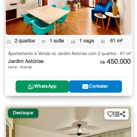
2 quartos
1 suíte
1 vaga
61 m²
Apartamento à Venda no Jardim Astúrias com 2 quartos - 61 m²
450.000
Jardim Astúrias
R$
Litoral - Guarujá
WhatsApp
Contatar
Destaque