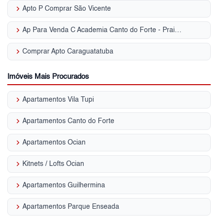
keyboard_arrow_right
Apto P Comprar São Vicente
keyboard_arrow_right
Ap Para Venda C Academia Canto do Forte - Praia Grande, SP
keyboard_arrow_right
Comprar Apto Caraguatatuba
Imóveis Mais Procurados
keyboard_arrow_right
Apartamentos Vila Tupi
keyboard_arrow_right
Apartamentos Canto do Forte
keyboard_arrow_right
Apartamentos Ocian
keyboard_arrow_right
Kitnets / Lofts Ocian
keyboard_arrow_right
Apartamentos Guilhermina
keyboard_arrow_right
Apartamentos Parque Enseada