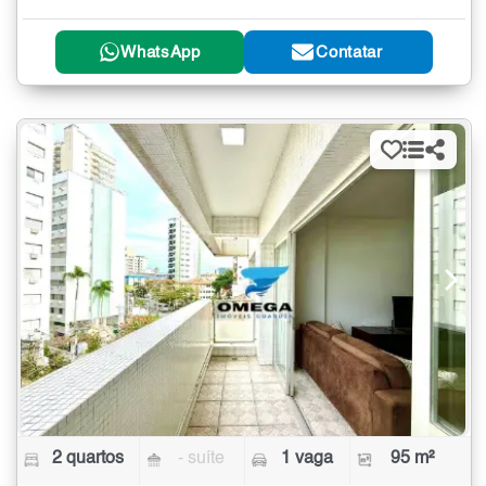
WhatsApp
Contatar
2 quartos
- suíte
1 vaga
95 m²