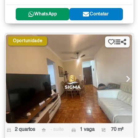
WhatsApp
Contatar
Oportunidade
2 quartos
- suíte
1 vaga
70 m²