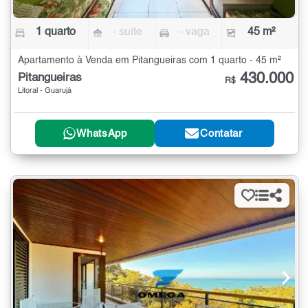
1 quarto
- suíte
- vaga
45 m²
Apartamento à Venda em Pitangueiras com 1 quarto - 45 m²
430.000
Pitangueiras
R$
Litoral - Guarujá
WhatsApp
Contatar