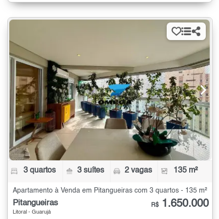
3 quartos
3 suítes
2 vagas
135 m²
Apartamento à Venda em Pitangueiras com 3 quartos - 135 m²
1.650.000
Pitangueiras
R$
Litoral - Guarujá