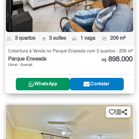
3 quartos
3 suítes
1 vaga
206 m²
Cobertura à Venda no Parque Enseada com 3 quartos - 206 m²
898.000
Parque Enseada
R$
Litoral - Guarujá
WhatsApp
Contatar