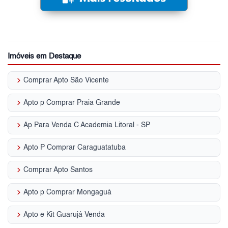
Imóveis em Destaque
keyboard_arrow_right
Comprar Apto São Vicente
keyboard_arrow_right
Apto p Comprar Praia Grande
keyboard_arrow_right
Ap Para Venda C Academia Litoral - SP
keyboard_arrow_right
Apto P Comprar Caraguatatuba
keyboard_arrow_right
Comprar Apto Santos
keyboard_arrow_right
Apto p Comprar Mongaguá
keyboard_arrow_right
Apto e Kit Guarujá Venda