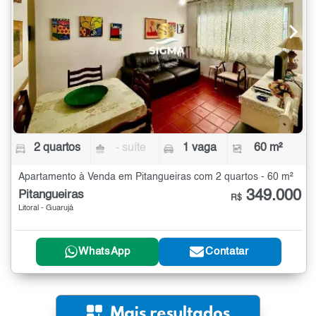
2 quartos
- suíte
1 vaga
60 m²
Apartamento à Venda em Pitangueiras com 2 quartos - 60 m²
349.000
Pitangueiras
R$
Litoral - Guarujá
WhatsApp
Contatar