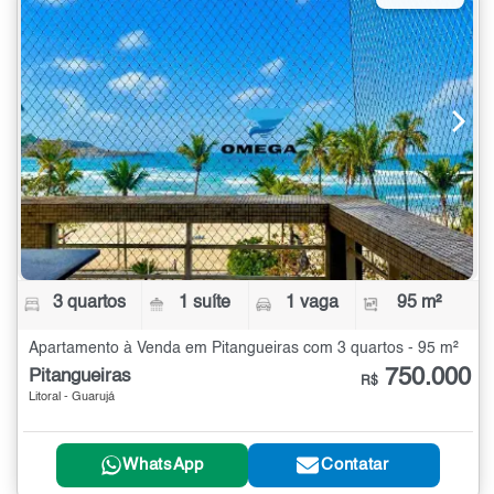
3 quartos
1 suíte
1 vaga
95 m²
Apartamento à Venda em Pitangueiras com 3 quartos - 95 m²
750.000
Pitangueiras
R$
Litoral - Guarujá
WhatsApp
Contatar