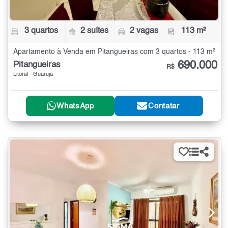
3 quartos
2 suítes
2 vagas
113 m²
Apartamento à Venda em Pitangueiras com 3 quartos - 113 m²
690.000
Pitangueiras
R$
Litoral - Guarujá
WhatsApp
Contatar