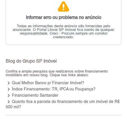
Informar erro ou problema no anúncio
Todas as informações deste anúncio são fornecidas pelo
anunciante.
O Portal Litoral SP Imóvel fica isento de qualquer
responsabilidade.
Creci - Procure sempre um corretor
credenciado.
Blog do Grupo SP Imóvel
Confira a ampla pesquisa que realizamos sobre financiamento
imobiliário em nosso blog. Clique nos links abaixo:
keyboard_arrow_right
Qual Melhor Banco p/ Financiar Imóvel?
keyboard_arrow_right
Índice Financamento: TR, IPCA ou Poupança?
keyboard_arrow_right
Financiamento Santander
keyboard_arrow_right
Quanto fica a parcela do financiamento de um imóvel de R$
500 mil?