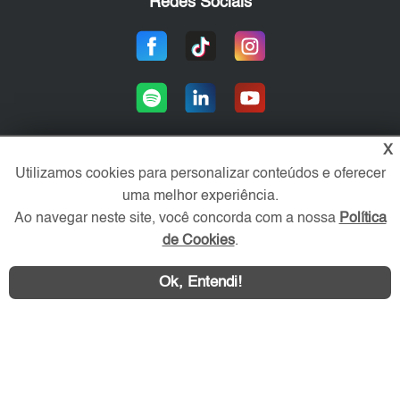
Redes Sociais
X
Utilizamos cookies para personalizar conteúdos e oferecer
Área exclusiva aos anunciantes,
uma melhor experiência.
acesse sua conta:
Ao navegar neste site, você concorda com a nossa
Política
de Cookies
.
Ok, Entendi!
WhatsApp
Contatar