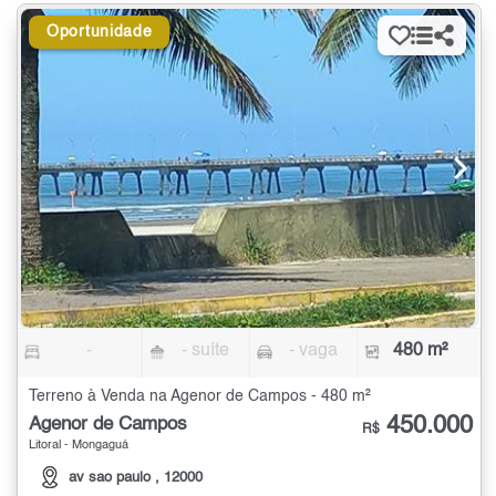
Oportunidade
-
- suíte
- vaga
480 m²
Terreno à Venda na Agenor de Campos - 480 m²
450.000
Agenor de Campos
R$
Litoral - Mongaguá
av sao paulo , 12000