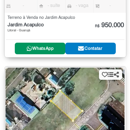
-
- suíte
- vaga
-
Terreno à Venda no Jardim Acapulco
950.000
Jardim Acapulco
R$
Litoral - Guarujá
WhatsApp
Contatar