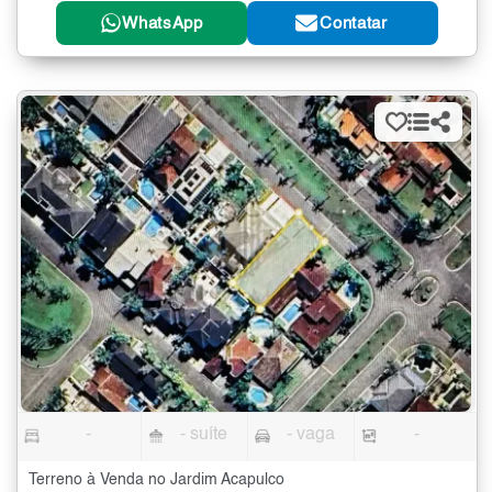
WhatsApp
Contatar
-
- suíte
- vaga
-
Terreno à Venda no Jardim Acapulco