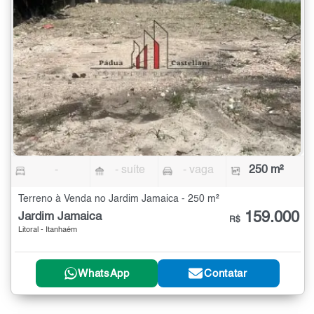
-
- suíte
- vaga
250 m²
Terreno à Venda no Jardim Jamaica - 250 m²
159.000
Jardim Jamaica
R$
Litoral - Itanhaém
WhatsApp
Contatar