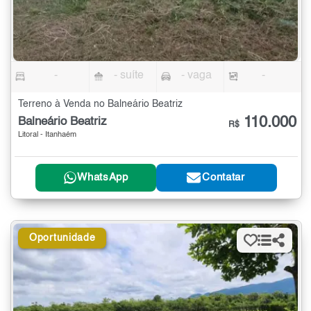
-
- suíte
- vaga
-
Terreno à Venda no Balneário Beatriz
110.000
Balneário Beatriz
R$
Litoral - Itanhaém
WhatsApp
Contatar
Oportunidade