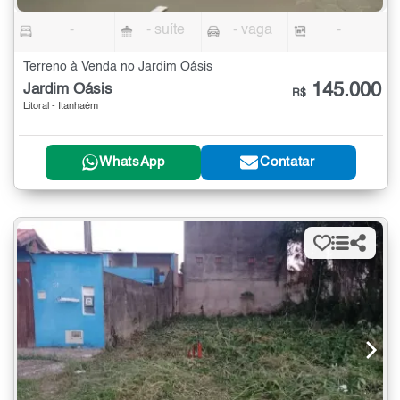
-
- suíte
- vaga
-
Terreno à Venda no Jardim Oásis
145.000
Jardim Oásis
R$
Litoral - Itanhaém
WhatsApp
Contatar