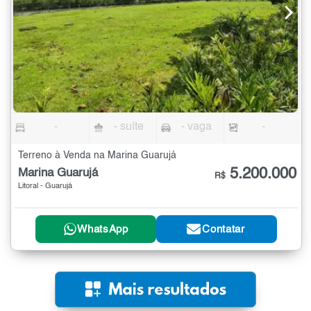
-
- suíte
- vaga
-
Terreno à Venda na Marina Guarujá
5.200.000
Marina Guarujá
R$
Litoral - Guarujá
WhatsApp
Contatar