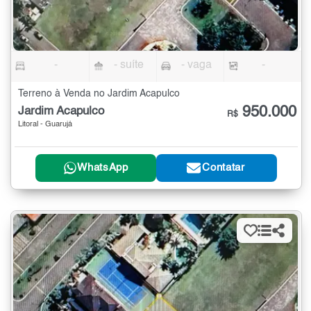
-
- suíte
- vaga
-
Terreno à Venda no Jardim Acapulco
950.000
Jardim Acapulco
R$
Litoral - Guarujá
WhatsApp
Contatar