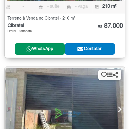
-
- suíte
- vaga
210 m²
Terreno à Venda no Cibratel - 210 m²
87.000
Cibratel
R$
Litoral - Itanhaém
WhatsApp
Contatar