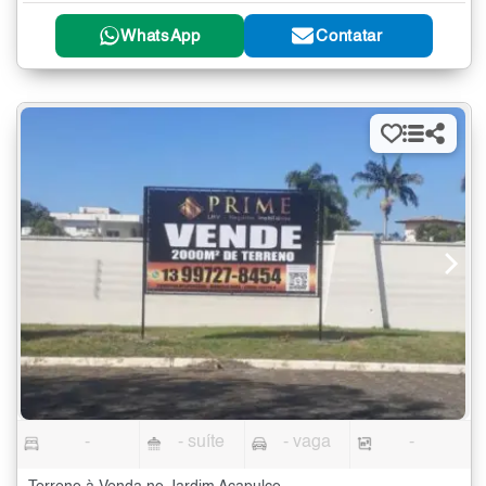
WhatsApp
Contatar
-
- suíte
- vaga
-