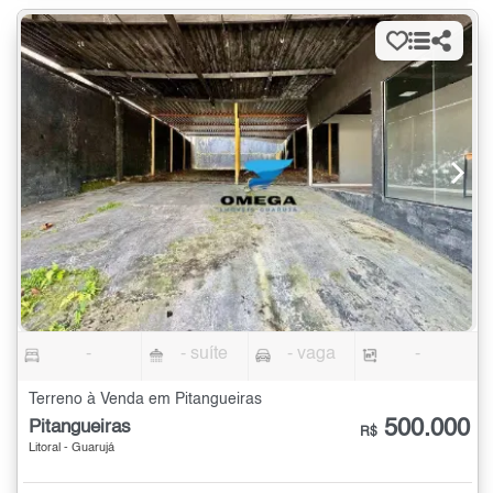
-
- suíte
- vaga
-
Terreno à Venda em Pitangueiras
500.000
Pitangueiras
R$
Litoral - Guarujá