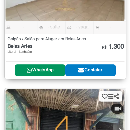
-
- suíte
- vaga
-
Galpão / Salão para Alugar em Belas Artes
1.300
Belas Artes
R$
Litoral - Itanhaém
WhatsApp
Contatar