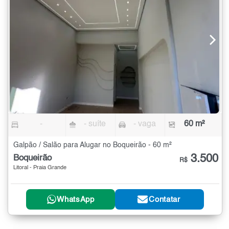
-
- suíte
- vaga
60 m²
Galpão / Salão para Alugar no Boqueirão - 60 m²
3.500
Boqueirão
R$
Litoral - Praia Grande
WhatsApp
Contatar