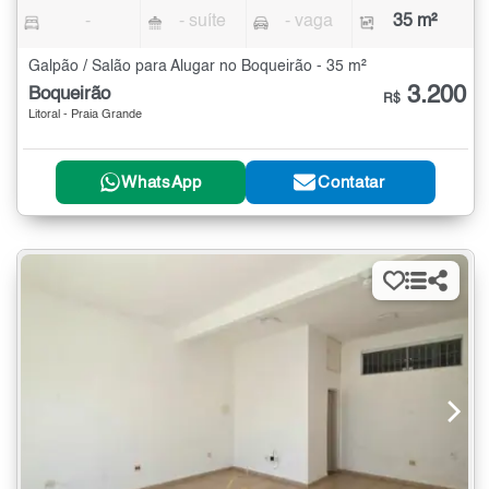
-
- suíte
- vaga
35 m²
Galpão / Salão para Alugar no Boqueirão - 35 m²
3.200
Boqueirão
R$
Litoral - Praia Grande
WhatsApp
Contatar