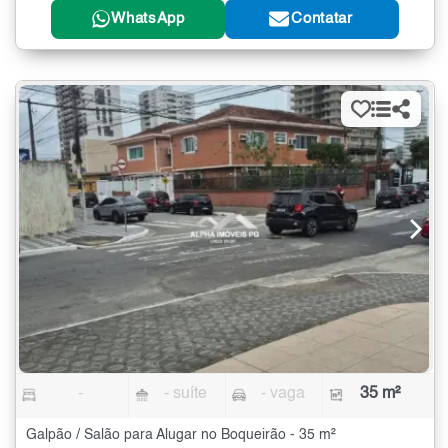
WhatsApp
Contatar
-
- suíte
- vaga
35 m²
Galpão / Salão para Alugar no Boqueirão - 35 m²