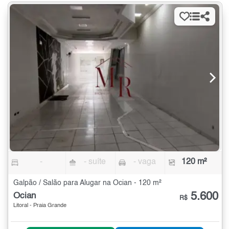
-
- suíte
- vaga
120 m²
Galpão / Salão para Alugar na Ocian - 120 m²
5.600
Ocian
R$
Litoral - Praia Grande