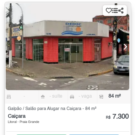
-
- suíte
- vaga
84 m²
Galpão / Salão para Alugar na Caiçara - 84 m²
7.300
Caiçara
R$
Litoral - Praia Grande