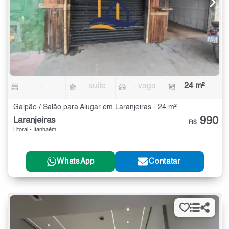
-
- suíte
- vaga
24 m²
Galpão / Salão para Alugar em Laranjeiras - 24 m²
990
Laranjeiras
R$
Litoral - Itanhaém
WhatsApp
Contatar