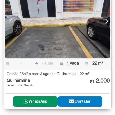
-
- suíte
1 vaga
22 m²
Galpão / Salão para Alugar na Guilhermina - 22 m²
2.000
Guilhermina
R$
Litoral - Praia Grande
WhatsApp
Contatar