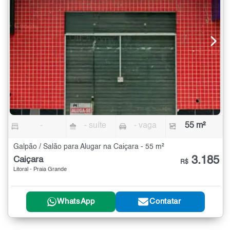
-
- suíte
- vaga
55 m²
Galpão / Salão para Alugar na Caiçara - 55 m²
3.185
Caiçara
R$
Litoral - Praia Grande
WhatsApp
Contatar