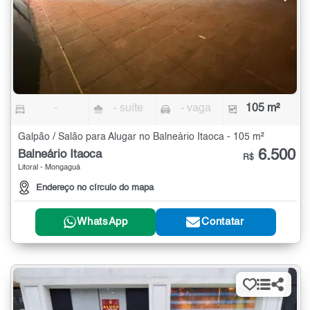
-
- suíte
- vaga
105 m²
Galpão / Salão para Alugar no Balneário Itaoca - 105 m²
6.500
Balneário Itaoca
R$
Litoral - Mongaguá
Endereço no círculo do mapa
WhatsApp
Contatar