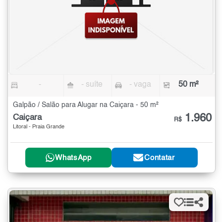
-
- suíte
- vaga
50 m²
Galpão / Salão para Alugar na Caiçara - 50 m²
1.960
Caiçara
R$
Litoral - Praia Grande
WhatsApp
Contatar