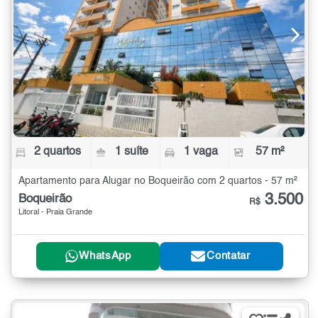
2 quartos
1 suíte
1 vaga
57 m²
Apartamento para Alugar no Boqueirão com 2 quartos - 57 m²
3.500
Boqueirão
R$
Litoral - Praia Grande
WhatsApp
Contatar