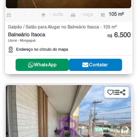
-
- suíte
- vaga
105 m²
Galpão / Salão para Alugar no Balneário Itaoca - 105 m²
6.500
Balneário Itaoca
R$
Litoral - Mongaguá
Endereço no círculo do mapa
WhatsApp
Contatar