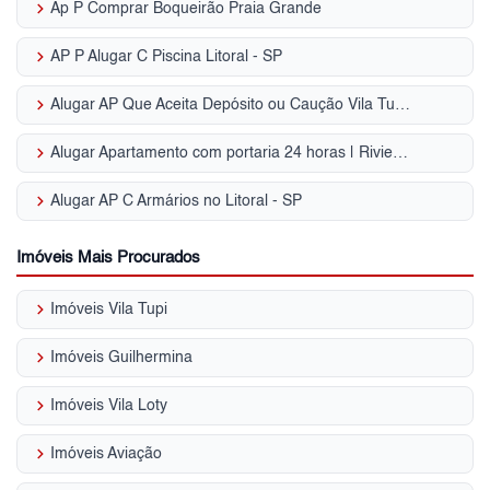
keyboard_arrow_right
Ap P Comprar Boqueirão Praia Grande
keyboard_arrow_right
AP P Alugar C Piscina Litoral - SP
keyboard_arrow_right
Alugar AP Que Aceita Depósito ou Caução Vila Tupi, Praia Grande - SP
keyboard_arrow_right
Alugar Apartamento com portaria 24 horas | Riviera de São Lourenço
keyboard_arrow_right
Alugar AP C Armários no Litoral - SP
Imóveis Mais Procurados
keyboard_arrow_right
Imóveis Vila Tupi
keyboard_arrow_right
Imóveis Guilhermina
keyboard_arrow_right
Imóveis Vila Loty
keyboard_arrow_right
Imóveis Aviação