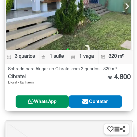
3 quartos
1 suíte
1 vaga
320 m²
Sobrado para Alugar no Cibratel com 3 quartos - 320 m²
4.800
Cibratel
R$
Litoral - Itanhaém
WhatsApp
Contatar