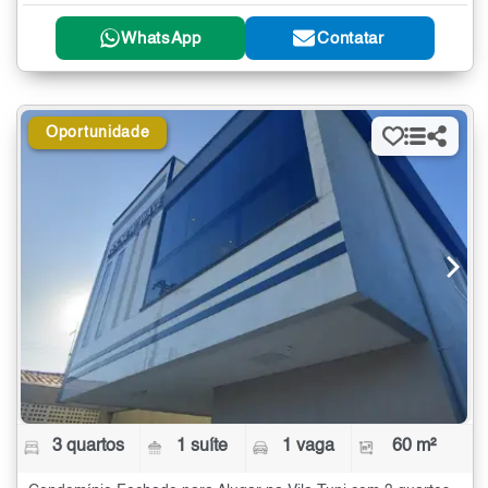
WhatsApp
Contatar
Oportunidade
3 quartos
1 suíte
1 vaga
60 m²