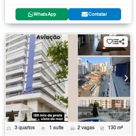
WhatsApp
Contatar
3 quartos
1 suíte
2 vagas
130 m²