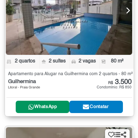
2 quartos
2 suítes
2 vagas
80 m²
Apartamento para Alugar na Guilhermina com 2 quartos - 80 m²
3.500
Guilhermina
R$
Condomínio: R$ 850
Litoral - Praia Grande
WhatsApp
Contatar