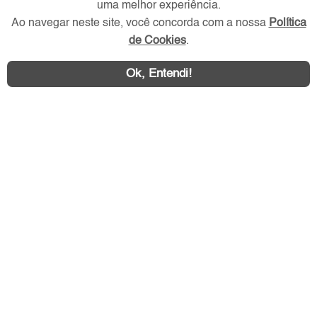
uma melhor experiência.
Redes Sociais
Ao navegar neste site, você concorda com a nossa
Política
de Cookies
.
Ok, Entendi!
Área exclusiva aos anunciantes,
acesse sua conta: