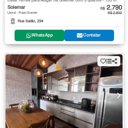
Casa Térrea para Alugar na Solemar com 3 quartos - 155 m²
2.790
Solemar
R$
Litoral - Praia Grande
R$ 2.800
Rua Saião, 234
WhatsApp
Contatar