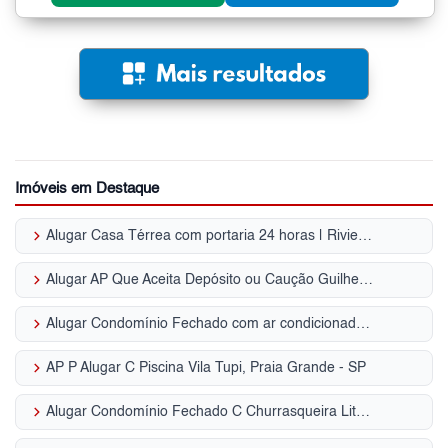
Imóveis em Destaque
keyboard_arrow_right
Alugar Casa Térrea com portaria 24 horas | Riviera de São Lourenço
keyboard_arrow_right
Alugar AP Que Aceita Depósito ou Caução Guilhermina, Praia Grande - SP
keyboard_arrow_right
Alugar Condomínio Fechado com ar condicionado | Jardim Acapulco
keyboard_arrow_right
AP P Alugar C Piscina Vila Tupi, Praia Grande - SP
keyboard_arrow_right
Alugar Condomínio Fechado C Churrasqueira Litoral- SP