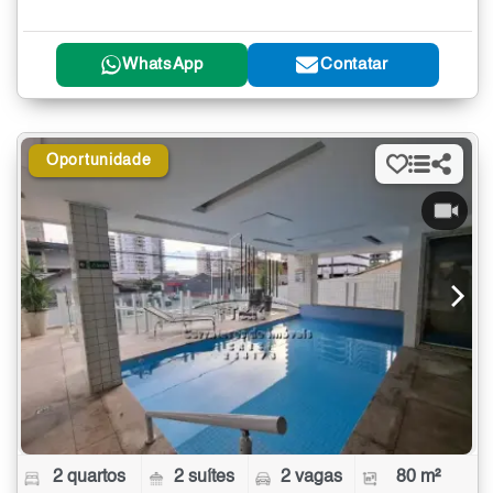
WhatsApp
Contatar
Oportunidade
2 quartos
2 suítes
2 vagas
80 m²