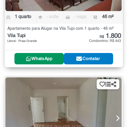
1 quarto
- suíte
- vaga
46 m²
Apartamento para Alugar na Vila Tupi com 1 quarto - 46 m²
1.800
Vila Tupi
R$
Condomínio: R$ 443
Litoral - Praia Grande
WhatsApp
Contatar