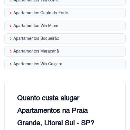
keyboard_arrow_right
Apartamentos Vila Sonia
keyboard_arrow_right
Apartamentos Canto do Forte
keyboard_arrow_right
Apartamentos Vila Mirim
keyboard_arrow_right
Apartamentos Boqueirão
keyboard_arrow_right
Apartamentos Maracanã
keyboard_arrow_right
Apartamentos Vila Caiçara
Quanto custa alugar
Apartamentos na Praia
Grande, Litoral Sul - SP?