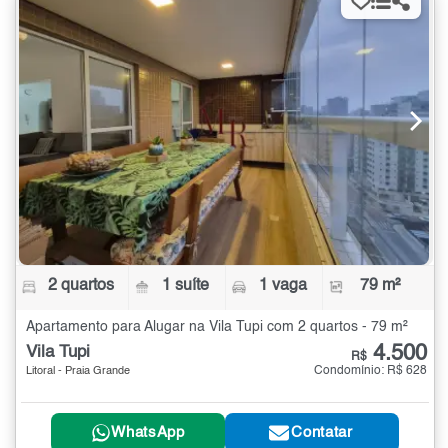
2 quartos
1 suíte
1 vaga
79 m²
Apartamento para Alugar na Vila Tupi com 2 quartos - 79 m²
4.500
Vila Tupi
R$
Condomínio: R$ 628
Litoral - Praia Grande
WhatsApp
Contatar