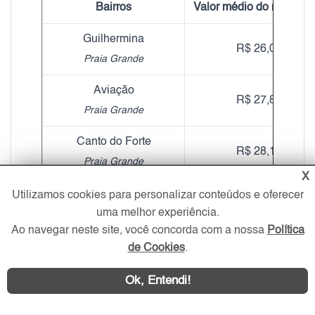
Bairros
Valor médio do m² Alugu
Guilhermina
R$ 26,04
Praia Grande
Aviação
R$ 27,89
Praia Grande
Canto do Forte
R$ 28,15
Praia Grande
X
Riviera de São Lourenço
Utilizamos cookies para personalizar conteúdos e oferecer
R$ 20,19
uma melhor experiência.
Bertioga
Ao navegar neste site, você concorda com a nossa
Política
Vila Tupi
de Cookies
.
R$ 23,90
Praia Grande
Ok, Entendi!
Boqueirão
R$ 26,92