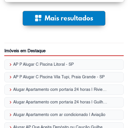
Imóveis em Destaque
keyboard_arrow_right
AP P Alugar C Piscina Litoral - SP
keyboard_arrow_right
AP P Alugar C Piscina Vila Tupi, Praia Grande - SP
keyboard_arrow_right
Alugar Apartamento com portaria 24 horas | Riviera de São Lourenço
keyboard_arrow_right
Alugar Apartamento com portaria 24 horas | Guilhermina
keyboard_arrow_right
Alugar Apartamento com ar condicionado | Aviação
keyboard_arrow_right
Alugar AP Que Aceita Depósito ou Caução Guilhermina, Praia Grande - SP