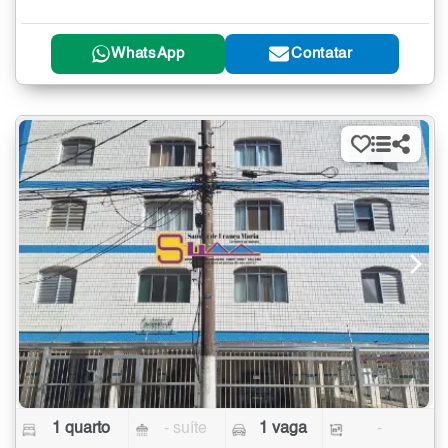
WhatsApp
Contatar
1 quarto
- suíte
1 vaga
-