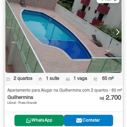
2 quartos
1 suíte
1 vaga
65 m²
Apartamento para Alugar na Guilhermina com 2 quartos - 65 m²
2.700
Guilhermina
R$
Litoral - Praia Grande
WhatsApp
Contatar