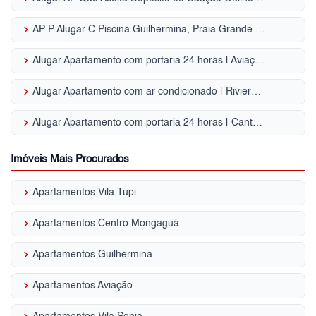
keyboard_arrow_right
AP P Alugar C Piscina Guilhermina, Praia Grande - SP
keyboard_arrow_right
Alugar Apartamento com portaria 24 horas | Aviação
keyboard_arrow_right
Alugar Apartamento com ar condicionado | Riviera de São Lourenço
keyboard_arrow_right
Alugar Apartamento com portaria 24 horas | Canto do Forte
Imóveis Mais Procurados
keyboard_arrow_right
Apartamentos Vila Tupi
keyboard_arrow_right
Apartamentos Centro Mongaguá
keyboard_arrow_right
Apartamentos Guilhermina
keyboard_arrow_right
Apartamentos Aviação