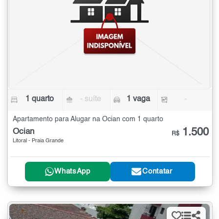
1 quarto
- suíte
1 vaga
-
Apartamento para Alugar na Ocian com 1 quarto
1.500
Ocian
R$
Litoral - Praia Grande
WhatsApp
Contatar