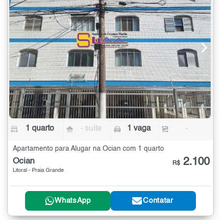
1 quarto
- suíte
1 vaga
-
Apartamento para Alugar na Ocian com 1 quarto
2.100
Ocian
R$
Litoral - Praia Grande
WhatsApp
Contatar