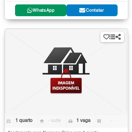
WhatsApp
Contatar
1 quarto
- suíte
1 vaga
-