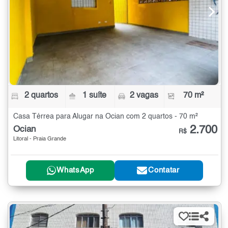
2 quartos
1 suíte
2 vagas
70 m²
Casa Térrea para Alugar na Ocian com 2 quartos - 70 m²
2.700
Ocian
R$
Litoral - Praia Grande
WhatsApp
Contatar