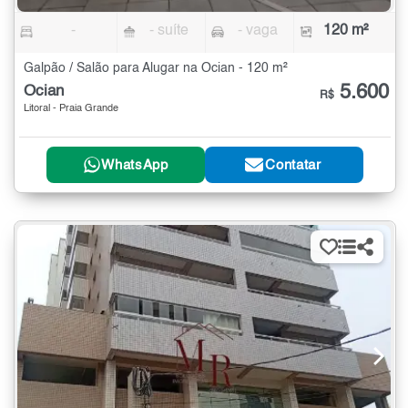
-
- suíte
- vaga
120 m²
Galpão / Salão para Alugar na Ocian - 120 m²
5.600
Ocian
R$
Litoral - Praia Grande
WhatsApp
Contatar