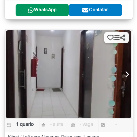
WhatsApp
Contatar
1 quarto
- suíte
- vaga
-