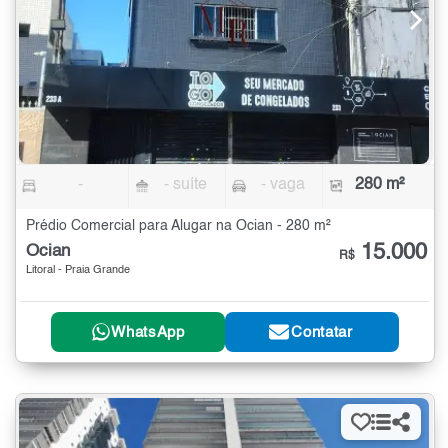
-
- suíte
- vaga
280 m²
Prédio Comercial para Alugar na Ocian - 280 m²
15.000
Ocian
R$
Litoral - Praia Grande
WhatsApp
Contatar