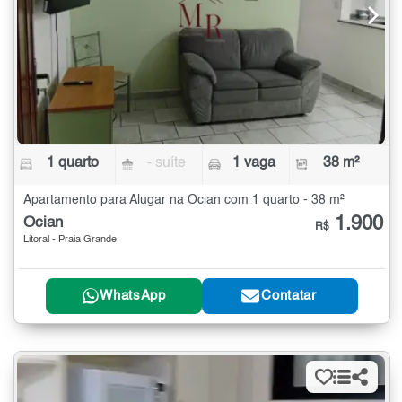
1 quarto
- suíte
1 vaga
38 m²
Apartamento para Alugar na Ocian com 1 quarto - 38 m²
1.900
Ocian
R$
Litoral - Praia Grande
WhatsApp
Contatar