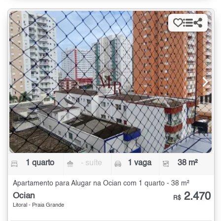
1 quarto
- suíte
1 vaga
38 m²
Apartamento para Alugar na Ocian com 1 quarto - 38 m²
2.470
Ocian
R$
Litoral - Praia Grande