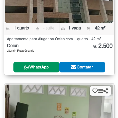
1 quarto
- suíte
1 vaga
42 m²
Apartamento para Alugar na Ocian com 1 quarto - 42 m²
2.500
Ocian
R$
Litoral - Praia Grande
WhatsApp
Contatar