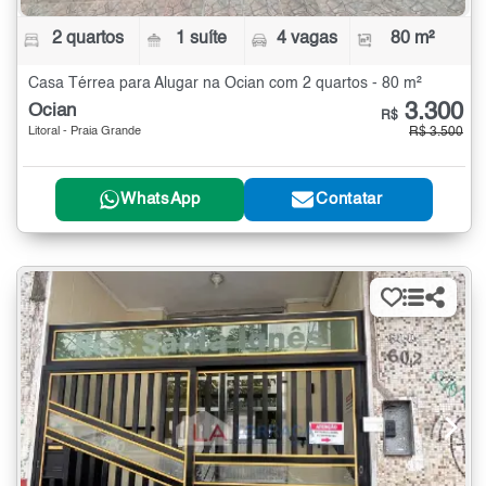
2 quartos
1 suíte
4 vagas
80 m²
Casa Térrea para Alugar na Ocian com 2 quartos - 80 m²
3.300
Ocian
R$
Litoral - Praia Grande
R$ 3.500
WhatsApp
Contatar