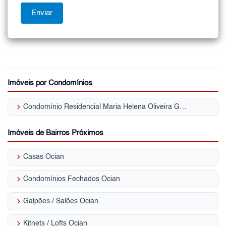
Imóveis por Condomínios
keyboard_arrow_right
Condomínio Residencial Maria Helena Oliveira Garcia Vila Assunção
Imóveis de Bairros Próximos
keyboard_arrow_right
Casas Ocian
keyboard_arrow_right
Condomínios Fechados Ocian
keyboard_arrow_right
Galpões / Salões Ocian
keyboard_arrow_right
Kitnets / Lofts Ocian