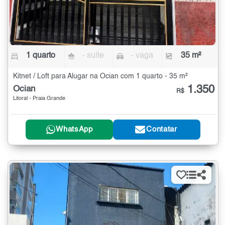
1 quarto
- suíte
- vaga
35 m²
Kitnet / Loft para Alugar na Ocian com 1 quarto - 35 m²
1.350
Ocian
R$
Litoral - Praia Grande
WhatsApp
Contatar