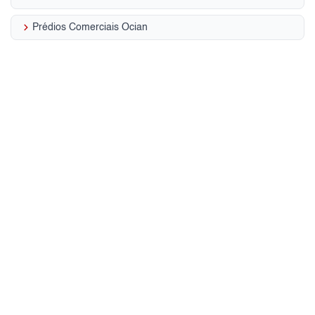
keyboard_arrow_right
Prédios Comerciais Ocian