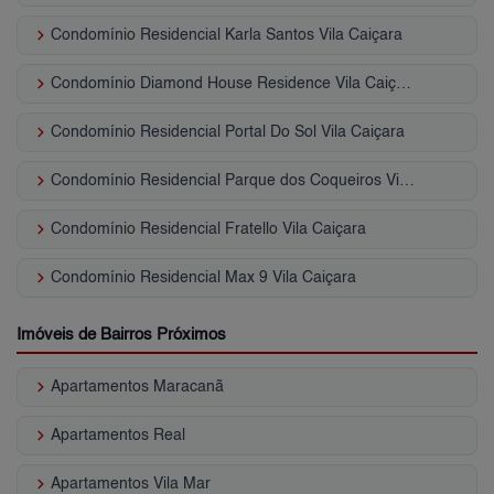
keyboard_arrow_right
Condomínio Residencial Karla Santos Vila Caiçara
keyboard_arrow_right
Condomínio Diamond House Residence Vila Caiçara
keyboard_arrow_right
Condomínio Residencial Portal Do Sol Vila Caiçara
keyboard_arrow_right
Condomínio Residencial Parque dos Coqueiros Vila Caiçara
keyboard_arrow_right
Condomínio Residencial Fratello Vila Caiçara
keyboard_arrow_right
Condomínio Residencial Max 9 Vila Caiçara
Imóveis de Bairros Próximos
keyboard_arrow_right
Apartamentos Maracanã
keyboard_arrow_right
Apartamentos Real
keyboard_arrow_right
Apartamentos Vila Mar