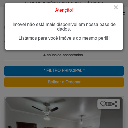
O PORTAL DE IMÓVEIS DO
LITORAL
DE SÃO PAULO
×
Atenção!
Imóvel não está mais disponível em nossa base de
HOME
LITORAL
ALUGAR
PRAIA GRANDE
CAIÇARA
dados.
Imóveis para Alugar na Caiçara, Praia Grande, SP
Listamos para você imóveis do mesmo perfil!
Vila Caiçara - Praia Grande, Litoral
4 anúncios encontrados
* FILTRO PRINCIPAL *
Refinar e Ordenar