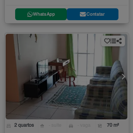
WhatsApp
Contatar
2 quartos
- suíte
- vaga
70 m²