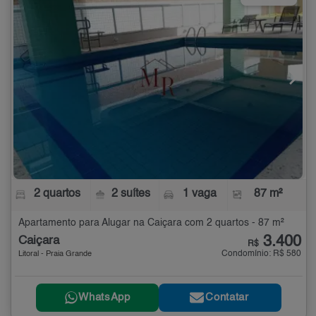
2 quartos
2 suítes
1 vaga
87 m²
Apartamento para Alugar na Caiçara com 2 quartos - 87 m²
3.400
Caiçara
R$
Condomínio: R$ 580
Litoral - Praia Grande
WhatsApp
Contatar