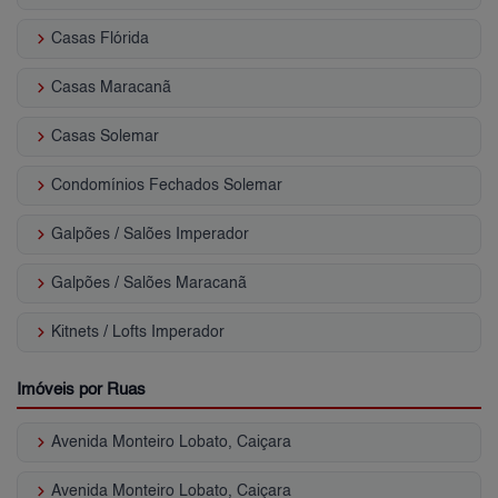
keyboard_arrow_right
Casas Flórida
keyboard_arrow_right
Casas Maracanã
keyboard_arrow_right
Casas Solemar
keyboard_arrow_right
Condomínios Fechados Solemar
keyboard_arrow_right
Galpões / Salões Imperador
keyboard_arrow_right
Galpões / Salões Maracanã
keyboard_arrow_right
Kitnets / Lofts Imperador
Imóveis por Ruas
keyboard_arrow_right
Avenida Monteiro Lobato, Caiçara
keyboard_arrow_right
Avenida Monteiro Lobato, Caiçara