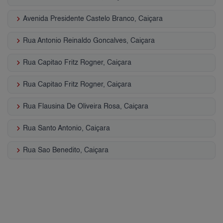
keyboard_arrow_right
Avenida Presidente Castelo Branco, Caiçara
keyboard_arrow_right
Rua Antonio Reinaldo Goncalves, Caiçara
keyboard_arrow_right
Rua Capitao Fritz Rogner, Caiçara
keyboard_arrow_right
Rua Capitao Fritz Rogner, Caiçara
keyboard_arrow_right
Rua Flausina De Oliveira Rosa, Caiçara
keyboard_arrow_right
Rua Santo Antonio, Caiçara
keyboard_arrow_right
Rua Sao Benedito, Caiçara