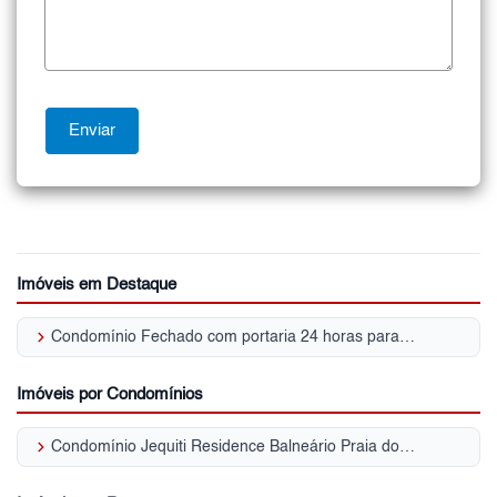
Imóveis em Destaque
keyboard_arrow_right
Condomínio Fechado com portaria 24 horas para Venda | Balneário Praia do Pernambuco
Imóveis por Condomínios
keyboard_arrow_right
Condomínio Jequiti Residence Balneário Praia do Pernambuco