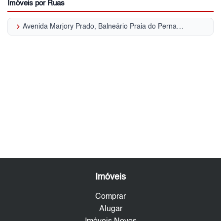
Imóveis por Ruas
keyboard_arrow_right
Avenida Marjory Prado, Balneário Praia do Pernambuco
Imóveis
Comprar
Alugar