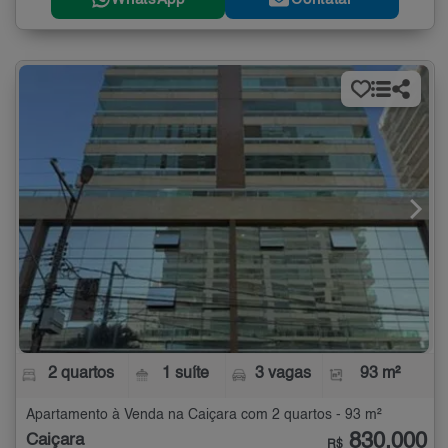
2 quartos
1 suíte
3 vagas
93 m²
Apartamento à Venda na Caiçara com 2 quartos - 93 m²
830.000
Caiçara
R$