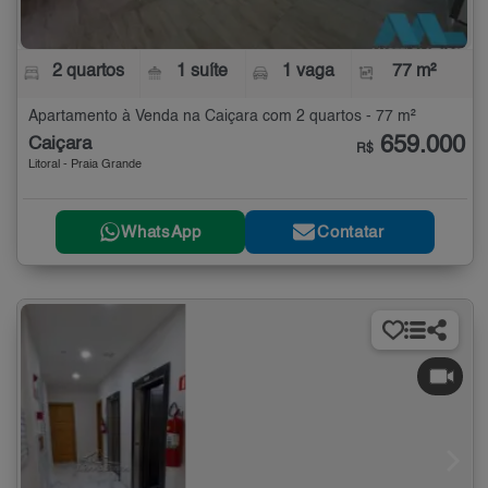
2 quartos
1 suíte
1 vaga
77 m²
Apartamento à Venda na Caiçara com 2 quartos - 77 m²
659.000
Caiçara
R$
Litoral - Praia Grande
WhatsApp
Contatar