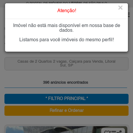
O PORTAL DE IMÓVEIS DO
LITORAL
DE SÃO PAULO
×
Atenção!
Imóvel não está mais disponível em nossa base de
HOME
LITORAL
COMPRAR
PRAIA GRANDE
CAIÇARA
dados.
Imóveis à Venda na Caiçara, Praia Grande
Listamos para você imóveis do mesmo perfil!
Vila Caiçara - Praia Grande, Litoral
Apartamentos 2 Quartos Caiçara, Praia Grande, Litoral
Sul, SP para venda
396 anúncios encontrados
* FILTRO PRINCIPAL *
Refinar e Ordenar