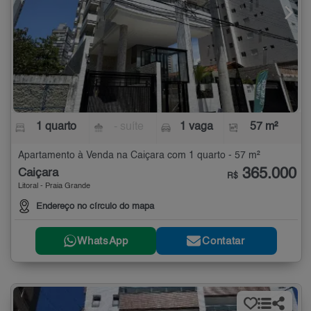
1 quarto
- suíte
1 vaga
57 m²
Apartamento à Venda na Caiçara com 1 quarto - 57 m²
365.000
Caiçara
R$
Litoral - Praia Grande
Endereço no círculo do mapa
WhatsApp
Contatar