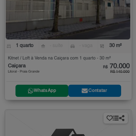
1 quarto
- suíte
- vaga
30 m²
Kitnet / Loft à Venda na Caiçara com 1 quarto - 30 m²
70.000
Caiçara
R$
Litoral - Praia Grande
R$ 140.000
WhatsApp
Contatar