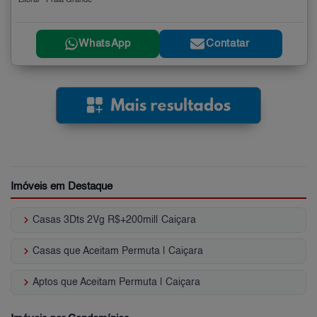
Litoral - Praia Grande
WhatsApp
Contatar
Imóveis em Destaque
keyboard_arrow_right
Casas 3Dts 2Vg R$+200mil| Caiçara
keyboard_arrow_right
Casas que Aceitam Permuta | Caiçara
keyboard_arrow_right
Aptos que Aceitam Permuta | Caiçara