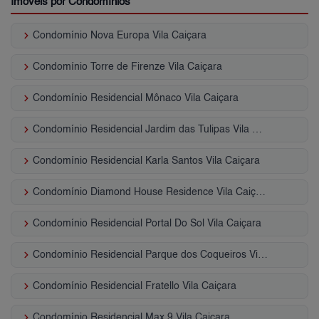
Imóveis por Condomínios
keyboard_arrow_right
Condomínio Nova Europa Vila Caiçara
keyboard_arrow_right
Condomínio Torre de Firenze Vila Caiçara
keyboard_arrow_right
Condomínio Residencial Mônaco Vila Caiçara
keyboard_arrow_right
Condomínio Residencial Jardim das Tulipas Vila Caiçara
keyboard_arrow_right
Condomínio Residencial Karla Santos Vila Caiçara
keyboard_arrow_right
Condomínio Diamond House Residence Vila Caiçara
keyboard_arrow_right
Condomínio Residencial Portal Do Sol Vila Caiçara
keyboard_arrow_right
Condomínio Residencial Parque dos Coqueiros Vila Caiçara
keyboard_arrow_right
Condomínio Residencial Fratello Vila Caiçara
keyboard_arrow_right
Condomínio Residencial Max 9 Vila Caiçara