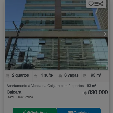
2 quartos
1 suíte
3 vagas
93 m²
Apartamento à Venda na Caiçara com 2 quartos - 93 m²
830.000
Caiçara
R$
Litoral - Praia Grande
WhatsApp
Contatar