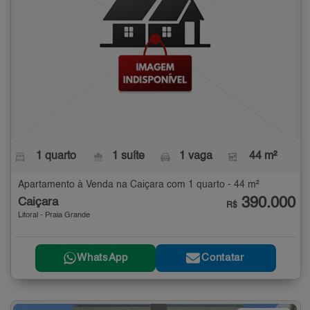
1 quarto
1 suíte
1 vaga
44 m²
Apartamento à Venda na Caiçara com 1 quarto - 44 m²
390.000
Caiçara
R$
Litoral - Praia Grande
WhatsApp
Contatar