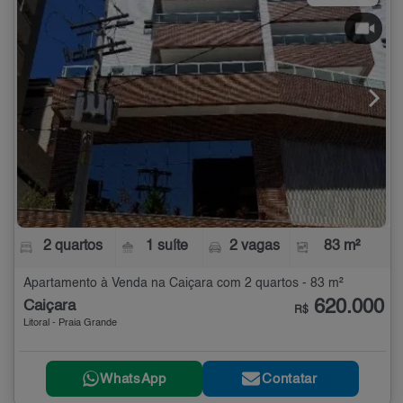
2 quartos
1 suíte
2 vagas
83 m²
Apartamento à Venda na Caiçara com 2 quartos - 83 m²
620.000
Caiçara
R$
Litoral - Praia Grande
WhatsApp
Contatar