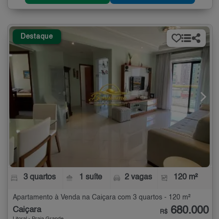
Destaque
3 quartos
1 suíte
2 vagas
120 m²
Apartamento à Venda na Caiçara com 3 quartos - 120 m²
680.000
Caiçara
R$