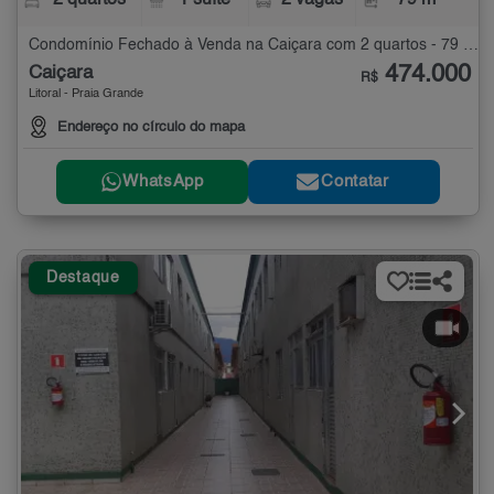
2 quartos
1 suíte
2 vagas
79 m²
Condomínio Fechado à Venda na Caiçara com 2 quartos - 79 m²
474.000
Caiçara
R$
Litoral - Praia Grande
Endereço no círculo do mapa
WhatsApp
Contatar
Destaque