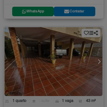
WhatsApp
Contatar
1 quarto
- suíte
1 vaga
43 m²