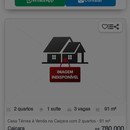
WhatsApp
Contatar
2 quartos
1 suíte
3 vagas
91 m²
Casa Térrea à Venda na Caiçara com 2 quartos - 91 m²
780.000
Caiçara
R$