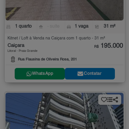
1 quarto
- suíte
1 vaga
31 m²
Kitnet / Loft à Venda na Caiçara com 1 quarto - 31 m²
195.000
Caiçara
R$
Litoral - Praia Grande
Rua Flausina de Oliveira Rosa, 201
WhatsApp
Contatar