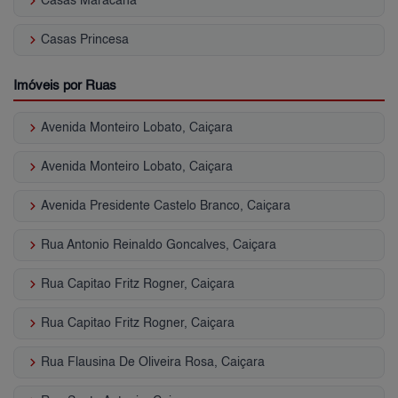
keyboard_arrow_right
Casas Maracanã
keyboard_arrow_right
Casas Princesa
Imóveis por Ruas
keyboard_arrow_right
Avenida Monteiro Lobato, Caiçara
keyboard_arrow_right
Avenida Monteiro Lobato, Caiçara
keyboard_arrow_right
Avenida Presidente Castelo Branco, Caiçara
keyboard_arrow_right
Rua Antonio Reinaldo Goncalves, Caiçara
keyboard_arrow_right
Rua Capitao Fritz Rogner, Caiçara
keyboard_arrow_right
Rua Capitao Fritz Rogner, Caiçara
keyboard_arrow_right
Rua Flausina De Oliveira Rosa, Caiçara