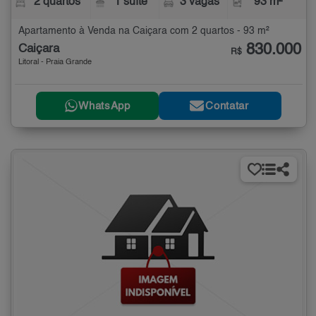
2 quartos
1 suíte
3 vagas
93 m²
Apartamento à Venda na Caiçara com 2 quartos - 93 m²
830.000
Caiçara
R$
Litoral - Praia Grande
WhatsApp
Contatar