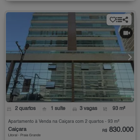
2 quartos
1 suíte
3 vagas
93 m²
Apartamento à Venda na Caiçara com 2 quartos - 93 m²
830.000
Caiçara
R$
Litoral - Praia Grande