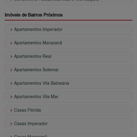
Imóveis de Bairros Próximos
keyboard_arrow_right
Apartamentos Imperador
keyboard_arrow_right
Apartamentos Maracanã
keyboard_arrow_right
Apartamentos Real
keyboard_arrow_right
Apartamentos Solemar
keyboard_arrow_right
Apartamentos Vila Balneária
keyboard_arrow_right
Apartamentos Vila Mar
keyboard_arrow_right
Casas Flórida
keyboard_arrow_right
Casas Imperador