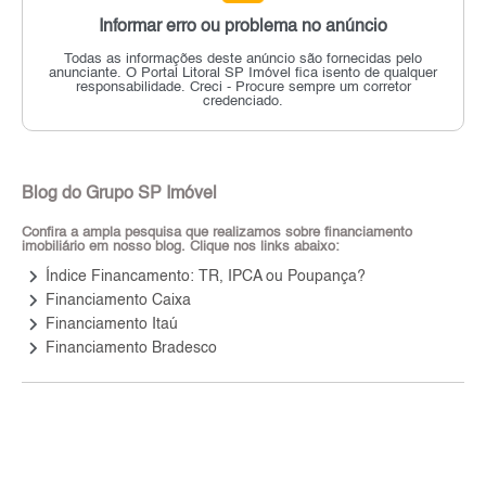
Informar erro ou problema no anúncio
Todas as informações deste anúncio são fornecidas pelo
anunciante.
O Portal Litoral SP Imóvel fica isento de qualquer
responsabilidade.
Creci - Procure sempre um corretor
credenciado.
Blog do Grupo SP Imóvel
Confira a ampla pesquisa que realizamos sobre financiamento
imobiliário em nosso blog. Clique nos links abaixo:
keyboard_arrow_right
Índice Financamento: TR, IPCA ou Poupança?
keyboard_arrow_right
Financiamento Caixa
keyboard_arrow_right
Financiamento Itaú
keyboard_arrow_right
Financiamento Bradesco