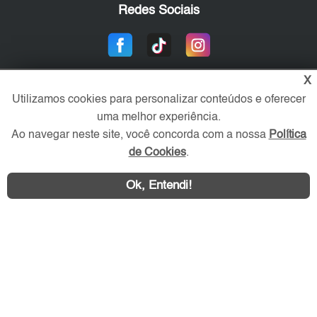
Redes Sociais
X
Utilizamos cookies para personalizar conteúdos e oferecer
uma melhor experiência.
Ao navegar neste site, você concorda com a nossa
Política
de Cookies
.
Área exclusiva aos anunciantes,
acesse sua conta:
Ok, Entendi!
WhatsApp
Contatar