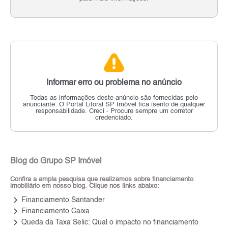
Informar erro ou problema no anúncio
Todas as informações deste anúncio são fornecidas pelo
anunciante.
O Portal Litoral SP Imóvel fica isento de qualquer
responsabilidade.
Creci - Procure sempre um corretor
credenciado.
Blog do Grupo SP Imóvel
Confira a ampla pesquisa que realizamos sobre financiamento
imobiliário em nosso blog. Clique nos links abaixo:
keyboard_arrow_right
Financiamento Santander
keyboard_arrow_right
Financiamento Caixa
keyboard_arrow_right
Queda da Taxa Selic: Qual o impacto no financiamento