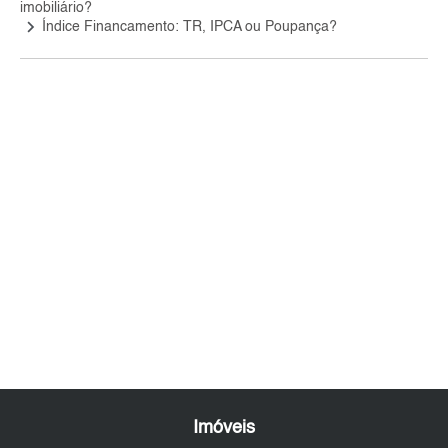
imobiliário?
keyboard_arrow_right
Índice Financamento: TR, IPCA ou Poupança?
Imóveis