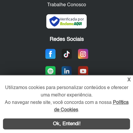
Trabalhe Conosco
Verificada por
Redes Sociais
X
Utilizamos cookies para personalizar conteúdos e oferecer
uma melhor experiência.
Área exclusiva aos anunciantes,
Ao navegar neste site, você concorda com a nossa
Política
acesse sua conta:
de Cookies
.
Ok, Entendi!
WhatsApp
Contatar