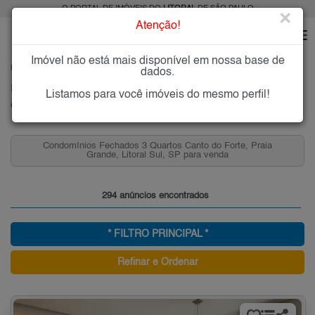
O PORTAL DE IMÓVEIS DO
LITORAL
DE SÃO PAULO
×
Atenção!
Imóvel não está mais disponível em nossa base de
HOME
LITORAL
COMPRAR
PRAIA GRANDE
CANTO DO FORTE
dados.
Imóveis à Venda no Canto do Forte, Praia Grande
Listamos para você imóveis do mesmo perfil!
Canto do Forte - Praia Grande, Litoral
Condomínios Fechados 3 Quartos Canto do Forte, Praia
Grande, Litoral Sul, SP para venda
294 anúncios encontrados
* FILTRO PRINCIPAL *
Refinar e Ordenar