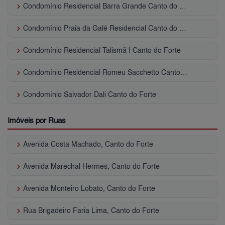
keyboard_arrow_right
Condomínio Residencial Barra Grande Canto do Forte
keyboard_arrow_right
Condomínio Praia da Galé Residencial Canto do Forte
keyboard_arrow_right
Condomínio Residencial Talismã I Canto do Forte
keyboard_arrow_right
Condomínio Residencial Romeu Sacchetto Canto do Forte
keyboard_arrow_right
Condomínio Salvador Dali Canto do Forte
Imóveis por Ruas
keyboard_arrow_right
Avenida Costa Machado, Canto do Forte
keyboard_arrow_right
Avenida Marechal Hermes, Canto do Forte
keyboard_arrow_right
Avenida Monteiro Lobato, Canto do Forte
keyboard_arrow_right
Rua Brigadeiro Faria Lima, Canto do Forte