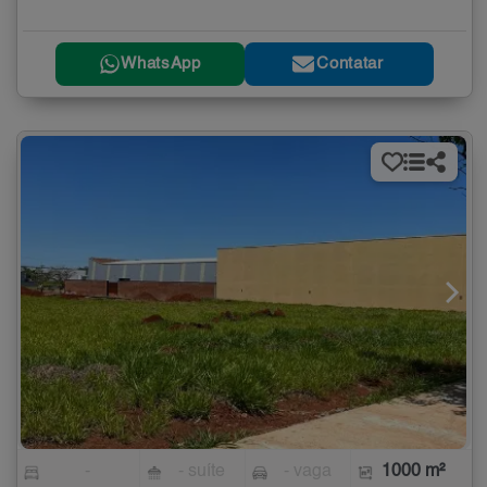
WhatsApp
Contatar
-
- suíte
- vaga
1000 m²