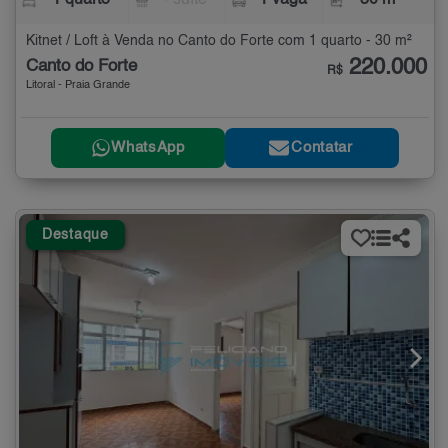
1 quarto
- suíte
1 vaga
30 m²
Kitnet / Loft à Venda no Canto do Forte com 1 quarto - 30 m²
220.000
Canto do Forte
R$
Litoral - Praia Grande
WhatsApp
Contatar
Destaque