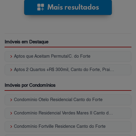
Imóveis em Destaque
keyboard_arrow_right
Aptos que Aceitam Permuta|C. do Forte
keyboard_arrow_right
Aptos 2 Quartos +R$ 300mil, Canto do Forte, Praia Grande, SP
Imóveis por Condomínios
keyboard_arrow_right
Condomínio Otelo Residencial Canto do Forte
keyboard_arrow_right
Condomínio Residencial Verdes Mares II Canto do Forte
keyboard_arrow_right
Condomínio Fortville Residence Canto do Forte