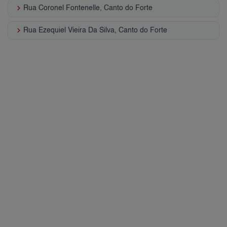
keyboard_arrow_right
Rua Coronel Fontenelle, Canto do Forte
keyboard_arrow_right
Rua Ezequiel Vieira Da Silva, Canto do Forte