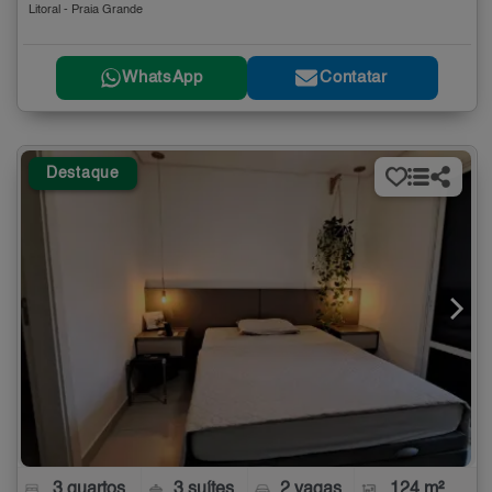
Litoral - Praia Grande
WhatsApp
Contatar
Destaque
3 quartos
3 suítes
2 vagas
124 m²