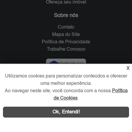
Ofereça seu imóvel
Sobre nós
Contato
Mapa do Site
Política de Privacidade
Trabalhe Conosco
Verificada por
X
Utilizamos cookies para personalizar conteúdos e oferecer
Redes Sociais
uma melhor experiência.
Ao navegar neste site, você concorda com a nossa
Política
de Cookies
.
Ok, Entendi!