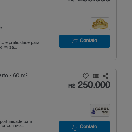
²
Contato
o e praticidade para
te  sa...
rto - 60 m²
250.000
R$
portunidade para
ar ou inve...
Contato