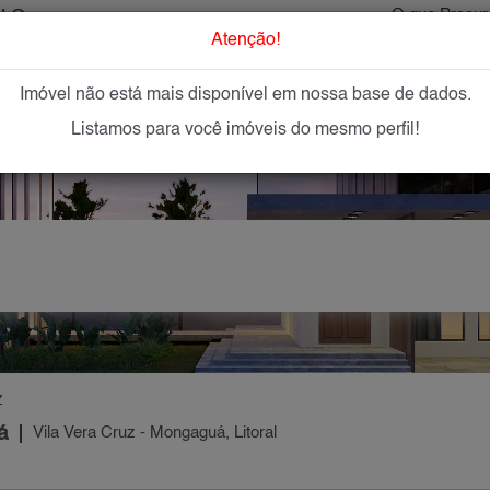
ULO
O que Procur
Atenção!
Imóvel não está mais disponível em nossa base de dados.
GAR
IMÓVEIS NOVOS
IMOBILIÁRIAS
OFEREÇA
Listamos para você imóveis do mesmo perfil!
Z
á
Vila Vera Cruz - Mongaguá, Litoral