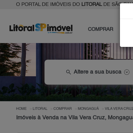
O PORTAL DE IMÓVEIS DO
LITORAL
DE SÃO PA
COMPRAR
ALU
search
Altere a sua busca
HOME
LITORAL
COMPRAR
MONGAGUÁ
VILA VERA CRU
Imóveis à Venda na Vila Vera Cruz, Mongagu