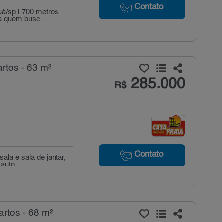
Contato
uá/sp | 700 metros
a quem busc...
rtos - 63 m²
285.000
R$
Contato
ala e sala de jantar,
auto...
rtos - 68 m²