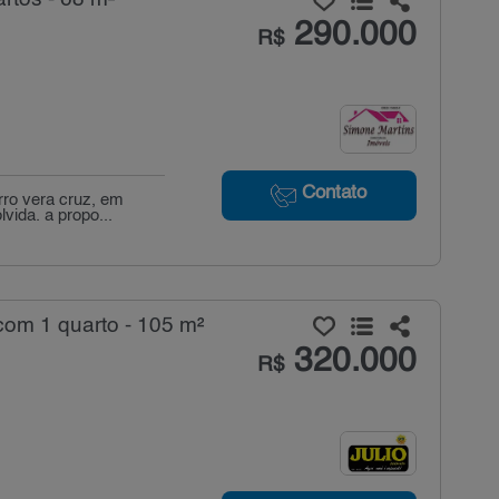
290.000
R$
Contato
rro vera cruz, em
ida. a propo...
om 1 quarto - 105 m²
320.000
R$