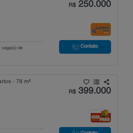
250.000
R$
Contato
1 vaga(s) de
rtos - 78 m²
399.000
R$