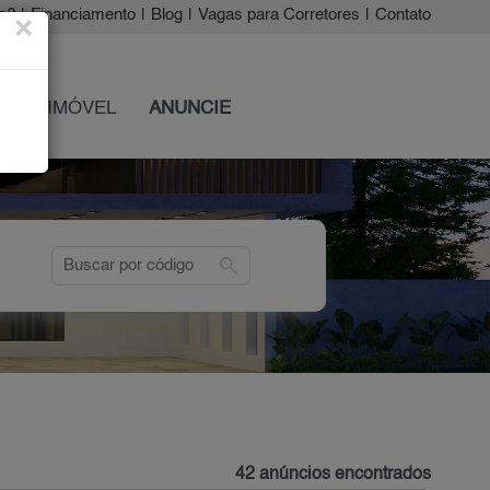
a?
|
Financiamento
|
Blog
|
Vagas para Corretores
|
Contato
×
 SEU IMÓVEL
ANUNCIE
search
42 anúncios encontrados