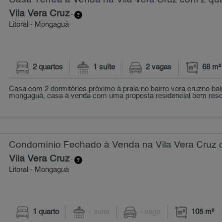
Vila Vera Cruz
-
Litoral - Mongaguá
2 quartos
1 suíte
2 vagas
68 m²
Casa com 2 dormitórios próximo à praia no bairro vera cruzno bai
mongaguá, casa à venda com uma proposta residencial bem resolv
Condomínio Fechado à Venda na Vila Vera Cruz c
Vila Vera Cruz
-
Litoral - Mongaguá
1 quarto
- suíte
- vaga
105 m²