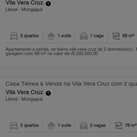
Vila Vera Cruz
-
Litoral - Mongaguá
2 quartos
1 suíte
1 vaga
68 m²
Apartamento a venda, no bairro vila vera cruz de 2 dormitório(s), 
garagem com 68 m² no valor de r$ 250.000,00
Casa Térrea à Venda na Vila Vera Cruz com 2 qua
Vila Vera Cruz
-
Litoral - Mongaguá
2 quartos
1 suíte
2 vagas
78 m²