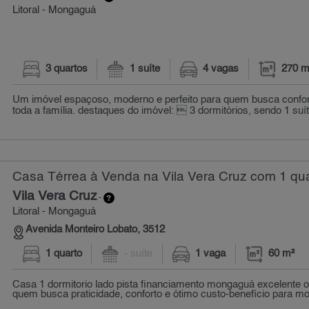
Litoral - Mongaguá
3 quartos
1 suíte
4 vagas
270 m
Um imóvel espaçoso, moderno e perfeito para quem busca confort
toda a família. destaques do imóvel:  3 dormitórios, sendo 1 suí
Casa Térrea à Venda na Vila Vera Cruz com 1 qua
Vila Vera Cruz
-
Litoral - Mongaguá
Avenida Monteiro Lobato, 3512
1 quarto
- suíte
1 vaga
60 m²
Casa 1 dormitorio lado pista financiamento mongaguá excelente o
quem busca praticidade, conforto e ótimo custo-benefício para mor