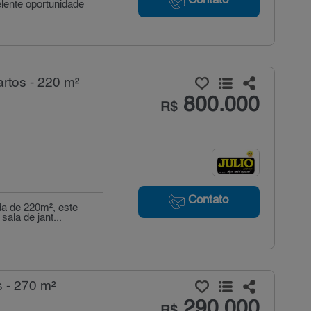
Contato
lente oportunidade
rtos - 220 m²
800.000
R$
Contato
a de 220m², este
sala de jant...
 - 270 m²
290.000
R$