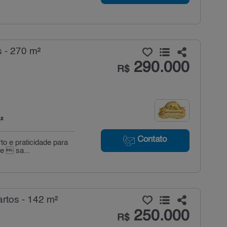
 - 270 m²
290.000
R$
²
Contato
o e praticidade para
te  sa...
rtos - 142 m²
250.000
R$