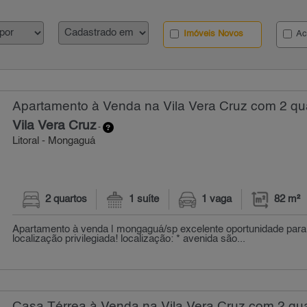
Imóveis Novos
Ac
Apartamento à Venda na Vila Vera Cruz com 2 qua
Vila Vera Cruz
-
Litoral - Mongaguá
2 quartos
1 suíte
1 vaga
82 m²
Apartamento à venda | mongaguá/sp excelente oportunidade par
localização privilegiada! localização: * avenida são...
Casa Térrea à Venda na Vila Vera Cruz com 2 qua