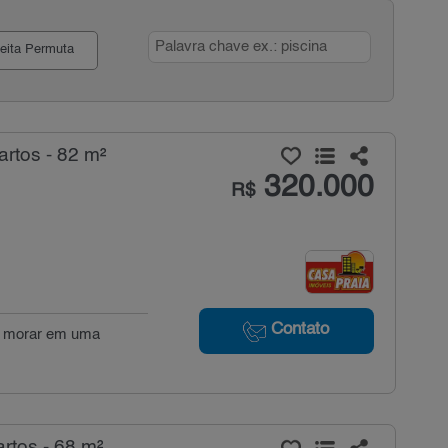
eita Permuta
rtos - 82 m²
320.000
R$
Contato
a morar em uma
rtos - 68 m²