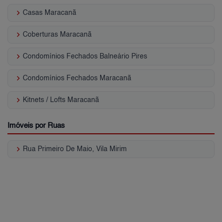
keyboard_arrow_right
Casas Maracanã
keyboard_arrow_right
Coberturas Maracanã
keyboard_arrow_right
Condomínios Fechados Balneário Pires
keyboard_arrow_right
Condomínios Fechados Maracanã
keyboard_arrow_right
Kitnets / Lofts Maracanã
Imóveis por Ruas
keyboard_arrow_right
Rua Primeiro De Maio, Vila Mirim