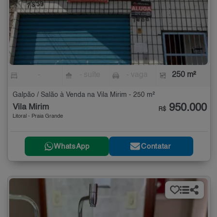
-
- suíte
- vaga
250 m²
Galpão / Salão à Venda na Vila Mirim - 250 m²
950.000
Vila Mirim
R$
Litoral - Praia Grande
WhatsApp
Contatar