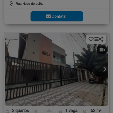
Rua Nove de Julho
Contatar
2 quartos
- suíte
1 vaga
52 m²