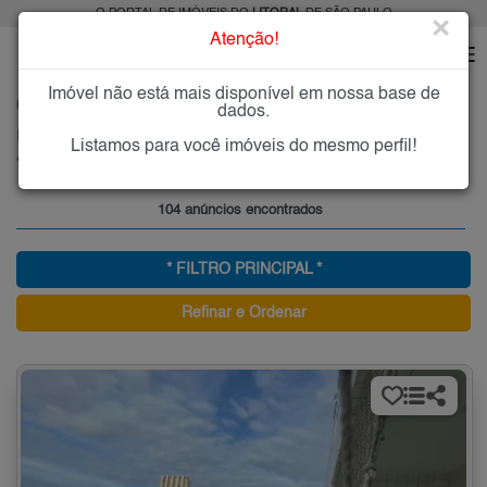
O PORTAL DE IMÓVEIS DO
LITORAL
DE SÃO PAULO
×
Atenção!
Imóvel não está mais disponível em nossa base de
HOME
LITORAL
COMPRAR
PRAIA GRANDE
VILA MIRIM
dados.
Imóveis à Venda na Vila Mirim, Praia Grande
Listamos para você imóveis do mesmo perfil!
Vila Mirim - Praia Grande, Litoral
104 anúncios encontrados
* FILTRO PRINCIPAL *
Refinar e Ordenar