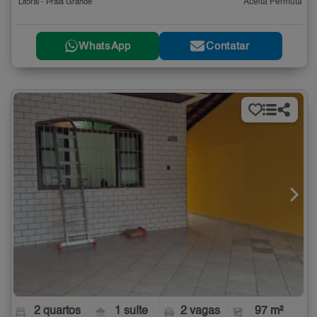
Aceita Permuta
Litoral - Praia Grande
WhatsApp
Contatar
2 quartos
1 suíte
2 vagas
97 m²