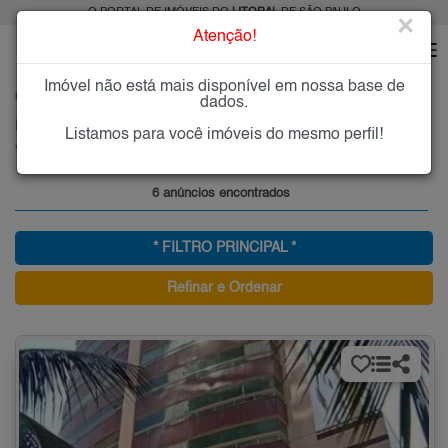
O PORTAL DE IMÓVEIS DO
LITORAL
DE SÃO PAULO
×
Atenção!
Imóvel não está mais disponível em nossa base de
HOME
LITORAL
COMPRAR
PRAIA GRANDE
VILA MAR
dados.
Imóveis à Venda na Vila Mar, Praia Grande
Listamos para você imóveis do mesmo perfil!
Vilamar - Praia Grande, Litoral
6 anúncios encontrados
* FILTRO PRINCIPAL *
Refinar e Ordenar