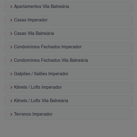
keyboard_arrow_right
Apartamentos Vila Balneária
keyboard_arrow_right
Casas Imperador
keyboard_arrow_right
Casas Vila Balneária
keyboard_arrow_right
Condomínios Fechados Imperador
keyboard_arrow_right
Condomínios Fechados Vila Balneária
keyboard_arrow_right
Galpões / Salões Imperador
keyboard_arrow_right
Kitnets / Lofts Imperador
keyboard_arrow_right
Kitnets / Lofts Vila Balneária
keyboard_arrow_right
Terrenos Imperador