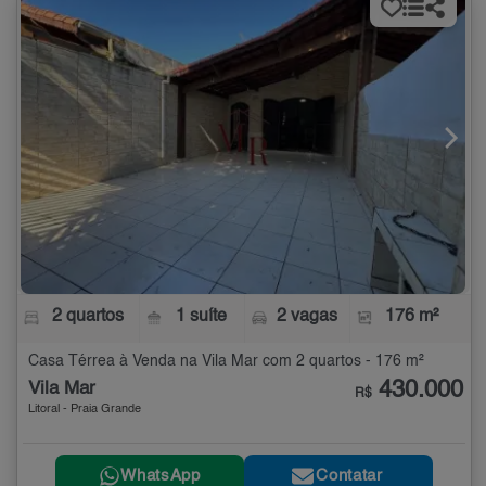
2 quartos
1 suíte
2 vagas
176 m²
Casa Térrea à Venda na Vila Mar com 2 quartos - 176 m²
430.000
Vila Mar
R$
Litoral - Praia Grande
WhatsApp
Contatar