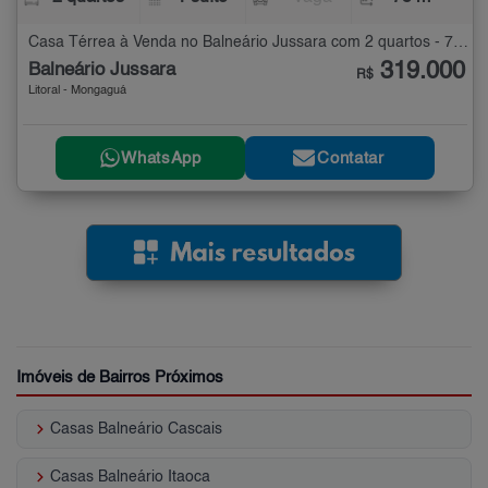
Casa Térrea à Venda no Balneário Jussara com 2 quartos - 75 m²
319.000
Balneário Jussara
R$
Litoral - Mongaguá
WhatsApp
Contatar
Imóveis de Bairros Próximos
keyboard_arrow_right
Casas Balneário Cascais
keyboard_arrow_right
Casas Balneário Itaoca