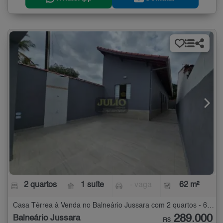
2 quartos
1 suíte
- vaga
62 m²
Casa Térrea à Venda no Balneário Jussara com 2 quartos - 62 m²
289.000
Balneário Jussara
R$