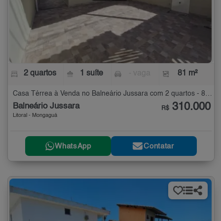
2 quartos
1 suíte
- vaga
81 m²
Casa Térrea à Venda no Balneário Jussara com 2 quartos - 81 m²
310.000
Balneário Jussara
R$
Litoral - Mongaguá
WhatsApp
Contatar