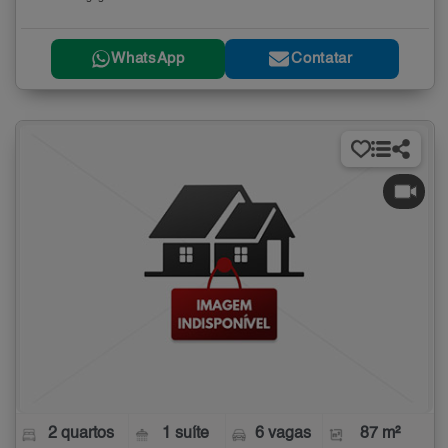
WhatsApp
Contatar
2 quartos
1 suíte
6 vagas
87 m²