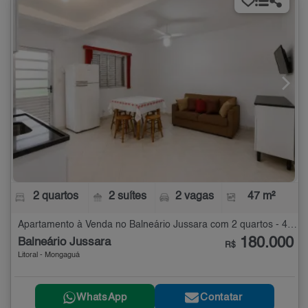
2 quartos
2 suítes
2 vagas
47 m²
Apartamento à Venda no Balneário Jussara com 2 quartos - 47 m²
180.000
Balneário Jussara
R$
Litoral - Mongaguá
WhatsApp
Contatar