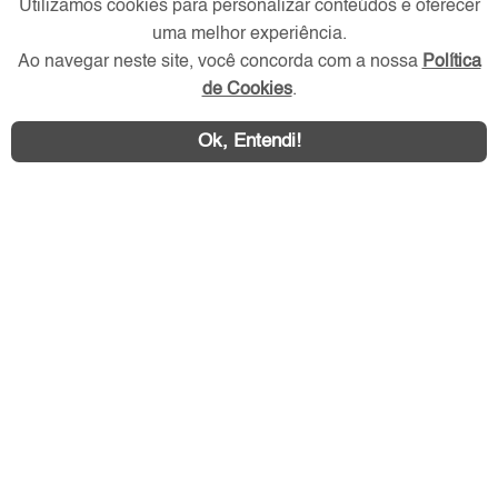
Utilizamos cookies para personalizar conteúdos e oferecer
uma melhor experiência.
Ao navegar neste site, você concorda com a nossa
Política
de Cookies
.
Ok, Entendi!
Área exclusiva aos anunciantes,
acesse sua conta:
Litoral SP Imóvel © 2026 - Todos os direitos reservados