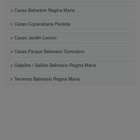
keyboard_arrow_right
Casas Balneário Regina Maria
keyboard_arrow_right
Casas Copacabana Paulista
keyboard_arrow_right
Casas Jardim Leonor
keyboard_arrow_right
Casas Parque Balneario Comodoro
keyboard_arrow_right
Galpões / Salões Balneário Regina Maria
keyboard_arrow_right
Terrenos Balneário Regina Maria