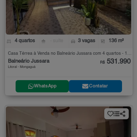
4 quartos
- suíte
3 vagas
136 m²
Casa Térrea à Venda no Balneário Jussara com 4 quartos - 136 m²
531.990
Balneário Jussara
R$
Litoral - Mongaguá
WhatsApp
Contatar