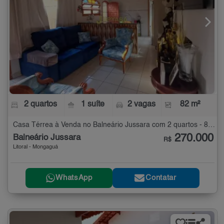
2 quartos
1 suíte
2 vagas
82 m²
Casa Térrea à Venda no Balneário Jussara com 2 quartos - 82 m²
270.000
Balneário Jussara
R$
Litoral - Mongaguá
WhatsApp
Contatar