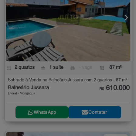
2 quartos
1 suíte
- vaga
87 m²
Sobrado à Venda no Balneário Jussara com 2 quartos - 87 m²
610.000
Balneário Jussara
R$
Litoral - Mongaguá
WhatsApp
Contatar