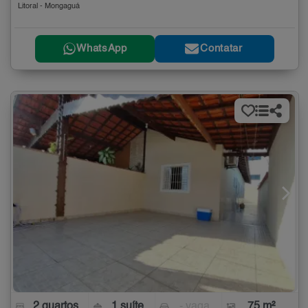
Litoral - Mongaguá
WhatsApp
Contatar
2 quartos
1 suíte
- vaga
75 m²