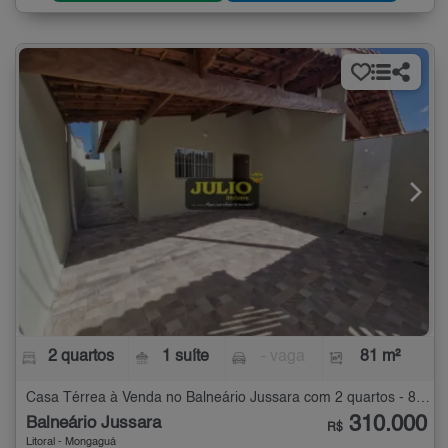
2 quartos
1 suíte
- vaga
81 m²
Casa Térrea à Venda no Balneário Jussara com 2 quartos - 81 m²
310.000
Balneário Jussara
R$
Litoral - Mongaguá