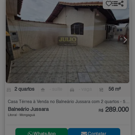
2 quartos
- suíte
- vaga
56 m²
Casa Térrea à Venda no Balneário Jussara com 2 quartos - 56 m²
289.000
Balneário Jussara
R$
Litoral - Mongaguá
WhatsApp
Contatar