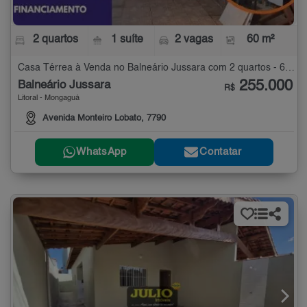
2 quartos
1 suíte
2 vagas
60 m²
Casa Térrea à Venda no Balneário Jussara com 2 quartos - 60 m²
255.000
Balneário Jussara
R$
Litoral - Mongaguá
Avenida Monteiro Lobato, 7790
WhatsApp
Contatar