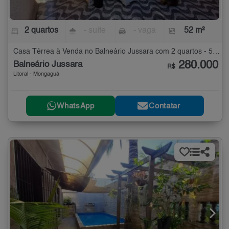
2 quartos
- suíte
- vaga
52 m²
Casa Térrea à Venda no Balneário Jussara com 2 quartos - 52 m²
280.000
Balneário Jussara
R$
Litoral - Mongaguá
WhatsApp
Contatar