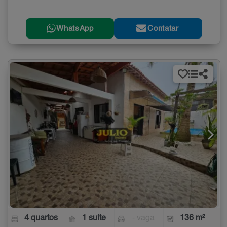
WhatsApp
Contatar
4 quartos
1 suíte
- vaga
136 m²