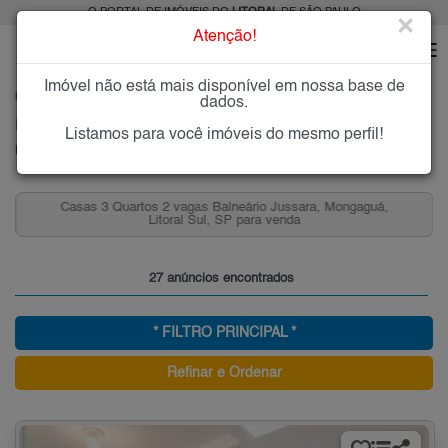
O PORTAL DE IMÓVEIS DO
LITORAL
DE SÃO PAULO
×
Atenção!
Imóvel não está mais disponível em nossa base de
HOME
LITORAL
COMPRAR
MONGAGUÁ
BALNEÁRIO JUSSARA
dados.
Imóveis à Venda no Balneário Jussara, Mongaguá
Listamos para você imóveis do mesmo perfil!
Balneário Jussara - Mongaguá, Litoral
Casas 3 Quartos 2 vagas Balneário Jussara, Mongaguá,
Litoral Sul, SP para venda
27 anúncios encontrados
* FILTRO PRINCIPAL *
Refinar e Ordenar