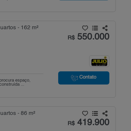
uartos - 162 m²
550.000
R$
Contato
 procura espaço,
onstruída ...
uartos - 86 m²
419.900
R$