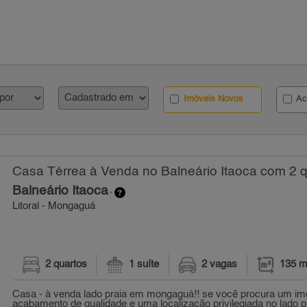
Imóveis Novos
Ac
Casa Térrea à Venda no Balneário Itaoca com 2 q
Balneário Itaoca
-
Litoral - Mongaguá
2 quartos
1 suíte
2 vagas
135 m
Casa - à venda lado praia em mongaguá!! se você procura um i
acabamento de qualidade e uma localização privilegiada no lado pra