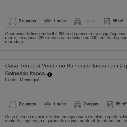
2 quartos
1 suíte
- vaga
86 m²
Oportunidade lindo imóvelhá 600m da praia em mongaguáapenas
morro, há apenas 250 metros da rodovia e há 600 metros da praia,
moradore...
Casa Térrea à Venda no Balneário Itaoca com 2 q
Balneário Itaoca
-
Litoral - Mongaguá
2 quartos
1 suíte
2 vagas
85 m²
Casa à venda no bairro itaóca mongaguá/sp excelente oportunid
conforto, segurança e qualidade de vida no litoral. localizada no tra