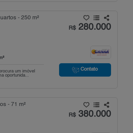
uartos - 250 m²
280.000
R$
m²
Contato
 procura um imóvel
a oportunida...
os - 71 m²
380.000
R$