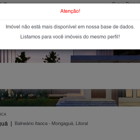
ULO
O que Procur
Atenção!
Imóvel não está mais disponível em nossa base de dados.
GAR
IMÓVEIS NOVOS
IMOBILIÁRIAS
OFEREÇA
Listamos para você imóveis do mesmo perfil!
OCA
guá
Balneário Itaoca - Mongaguá, Litoral