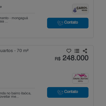
²
iamento - mongaguá
ia ...
Contato
uartos - 70 m²
248.000
R$
Contato
da no bairro itaóca,
veitar me...