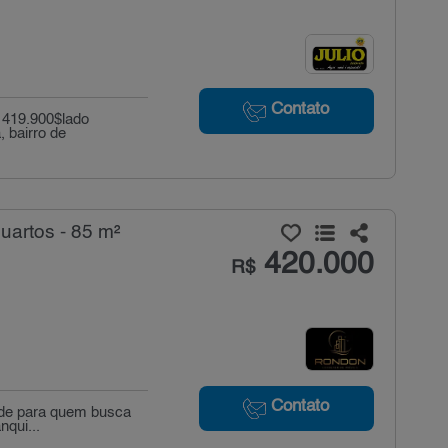
Contato
 419.900$lado
 bairro de
uartos - 85 m²
420.000
R$
Contato
ade para quem busca
nqui...