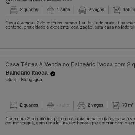
2 quartos
1 suíte
2 vagas
156 m
Casa à venda - 2 dormitórios, sendo 1 suíte - lado praia - financ
conforto, praticidade e excelente localização! esta casa no lado pra
Casa Térrea à Venda no Balneário Itaoca com 2 q
Balneário Itaoca
-
Litoral - Mongaguá
2 quartos
- suíte
2 vagas
70 m²
Casa com 2 dormitórios próximo à praia no bairro itaócacasa à ven
em mongaguá, com uma leitura acolhedora para morar bem e apro