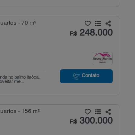
uartos - 70 m²
248.000
R$
Contato
da no bairro itaóca,
veitar me...
uartos - 156 m²
300.000
R$