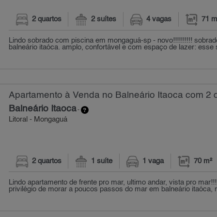
2 quartos
2 suítes
4 vagas
71 m
Lindo sobrado com piscina em mongaguá-sp - novo!!!!!!!!!! sobr
balneário itaóca. amplo, confortável e com espaço de lazer: esse 
Apartamento à Venda no Balneário Itaoca com 2 q
Balneário Itaoca
-
Litoral - Mongaguá
2 quartos
1 suíte
1 vaga
70 m²
Lindo apartamento de frente pro mar, ultimo andar, vista pro mar!!!!
privilégio de morar a poucos passos do mar em balneário itaóca, 