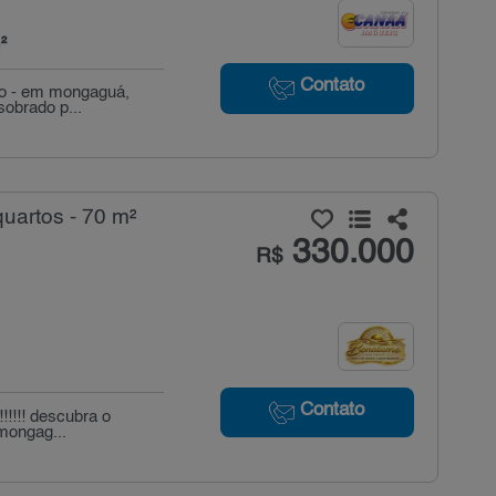
²
Contato
ado - em mongaguá,
sobrado p...
uartos - 70 m²
330.000
R$
Contato
!!!!! descubra o
mongag...