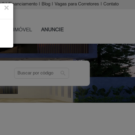
a?
|
Financiamento
|
Blog
|
Vagas para Corretores
|
Contato
×
 SEU IMÓVEL
ANUNCIE
search