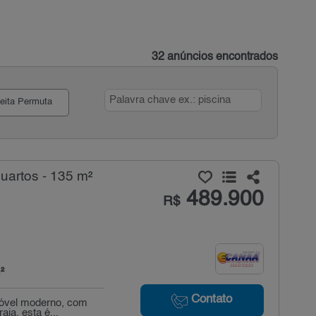
32 anúncios encontrados
eita Permuta
uartos - 135 m²
489.900
R$
²
Contato
móvel moderno, com
ia, esta é...