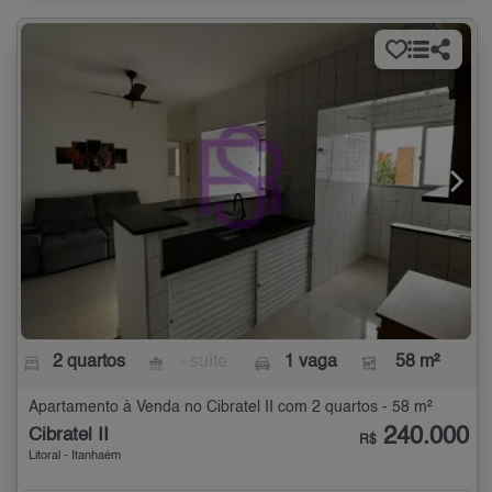
2 quartos
- suíte
1 vaga
58 m²
Apartamento à Venda no Cibratel II com 2 quartos - 58 m²
240.000
Cibratel II
R$
Litoral - Itanhaém