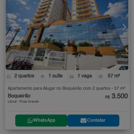
2 quartos
1 suíte
1 vaga
57 m²
Apartamento para Alugar no Boqueirão com 2 quartos - 57 m²
3.500
Boqueirão
R$
Litoral - Praia Grande
WhatsApp
Contatar