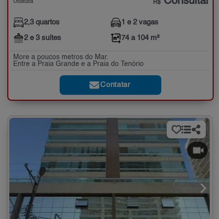
Consultar
Ubatuba
R$
2,3 quartos
1 e 2 vagas
2 e 3 suítes
74 a 104 m²
More a poucos metros do Mar.
Entre a Praia Grande e a Praia do Tenório
Contatar