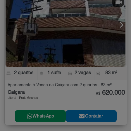
2 quartos
1 suíte
2 vagas
83 m²
Apartamento à Venda na Caiçara com 2 quartos - 83 m²
620.000
Caiçara
R$
Litoral - Praia Grande
WhatsApp
Contatar