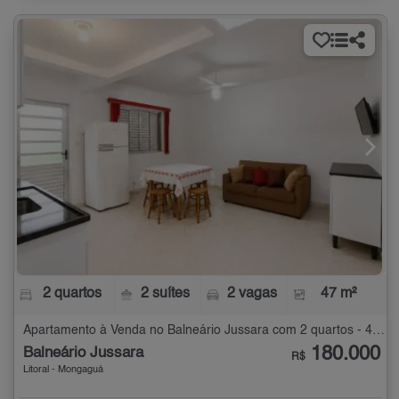
2 quartos
2 suítes
2 vagas
47 m²
Apartamento à Venda no Balneário Jussara com 2 quartos - 47 m²
180.000
Balneário Jussara
R$
Litoral - Mongaguá