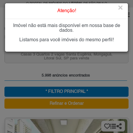
O PORTAL DE IMÓVEIS DO
LITORAL
DE SÃO PAULO
×
Atenção!
Imóvel não está mais disponível em nossa base de
HOME
LITORAL
dados.
Imóveis à Venda ou para Alugar no Litoral de São Paulo
Listamos para você imóveis do mesmo perfil!
Casas de 1 Quarto, Caiçara para Venda, Litoral Sul, SP
5.998 anúncios encontrados
* FILTRO PRINCIPAL *
Refinar e Ordenar