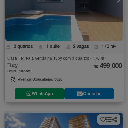
3 quartos
1 suíte
2 vagas
170 m²
Casa Térrea à Venda na Tupy com 3 quartos - 170 m²
499.000
Tupy
R$
Litoral - Itanhaém
Avenida Sorocabana, 3320
WhatsApp
Contatar