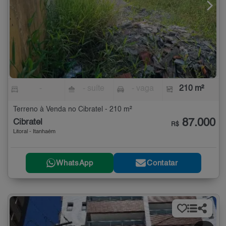
-
- suíte
- vaga
210 m²
Terreno à Venda no Cibratel - 210 m²
87.000
Cibratel
R$
Litoral - Itanhaém
WhatsApp
Contatar