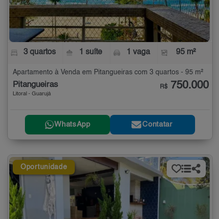
3 quartos
1 suíte
1 vaga
95 m²
Apartamento à Venda em Pitangueiras com 3 quartos - 95 m²
750.000
Pitangueiras
R$
Litoral - Guarujá
WhatsApp
Contatar
Oportunidade