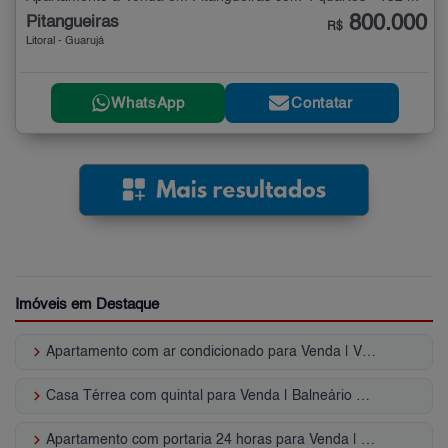
800.000
Pitangueiras
R$
Litoral - Guarujá
WhatsApp
Contatar
Imóveis em Destaque
keyboard_arrow_right
Apartamento com ar condicionado para Venda | Vila Atlântica
keyboard_arrow_right
Casa Térrea com quintal para Venda | Balneário Califórnia
keyboard_arrow_right
Apartamento com portaria 24 horas para Venda | Guilhermina