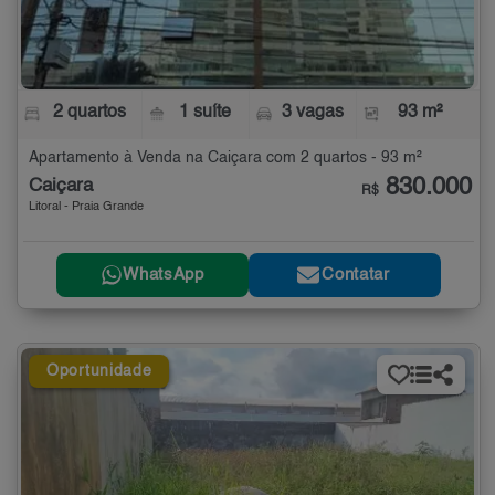
2 quartos
1 suíte
3 vagas
93 m²
Apartamento à Venda na Caiçara com 2 quartos - 93 m²
830.000
Caiçara
R$
Litoral - Praia Grande
WhatsApp
Contatar
Oportunidade