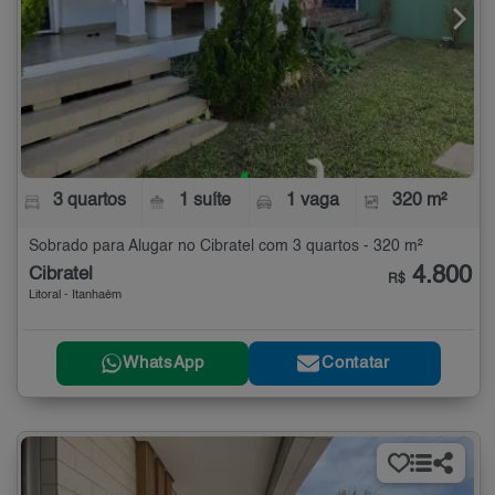
3 quartos
1 suíte
1 vaga
320 m²
Sobrado para Alugar no Cibratel com 3 quartos - 320 m²
4.800
Cibratel
R$
Litoral - Itanhaém
WhatsApp
Contatar