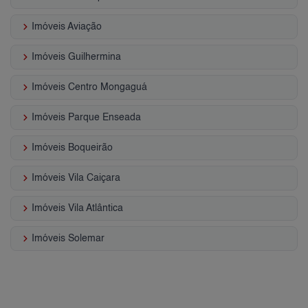
keyboard_arrow_right
Imóveis Aviação
keyboard_arrow_right
Imóveis Guilhermina
keyboard_arrow_right
Imóveis Centro Mongaguá
keyboard_arrow_right
Imóveis Parque Enseada
keyboard_arrow_right
Imóveis Boqueirão
keyboard_arrow_right
Imóveis Vila Caiçara
keyboard_arrow_right
Imóveis Vila Atlântica
keyboard_arrow_right
Imóveis Solemar