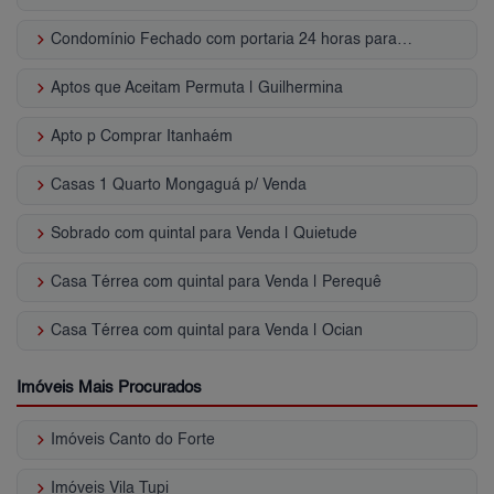
keyboard_arrow_right
Condomínio Fechado com portaria 24 horas para Venda | Riviera de São Lourenço
keyboard_arrow_right
Aptos que Aceitam Permuta | Guilhermina
keyboard_arrow_right
Apto p Comprar Itanhaém
keyboard_arrow_right
Casas 1 Quarto Mongaguá p/ Venda
keyboard_arrow_right
Sobrado com quintal para Venda | Quietude
keyboard_arrow_right
Casa Térrea com quintal para Venda | Perequê
keyboard_arrow_right
Casa Térrea com quintal para Venda | Ocian
Imóveis Mais Procurados
keyboard_arrow_right
Imóveis Canto do Forte
keyboard_arrow_right
Imóveis Vila Tupi