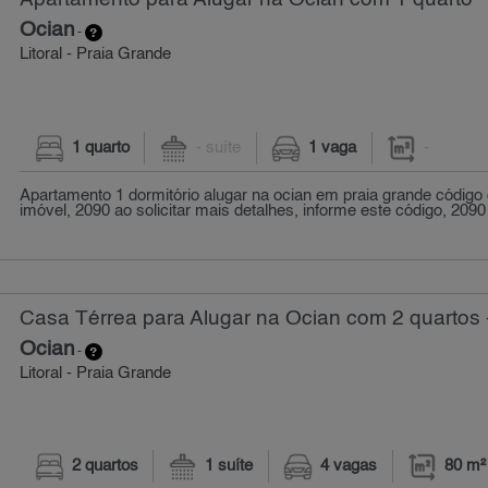
Ocian
-
Litoral - Praia Grande
1 quarto
- suíte
1 vaga
-
Apartamento 1 dormitório alugar na ocian em praia grande código 
imóvel, 2090 ao solicitar mais detalhes, informe este código, 2090
Casa Térrea para Alugar na Ocian com 2 quartos 
Ocian
-
Litoral - Praia Grande
2 quartos
1 suíte
4 vagas
80 m²