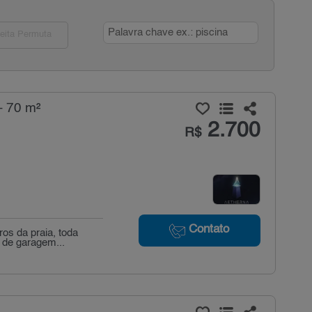
eita Permuta
- 70 m²
2.700
R$
Contato
os da praia, toda
 de garagem...