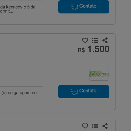
Contato
m da kennedy e 5 da
rmit...
1.500
R$
Contato
ga(s) de garagem no