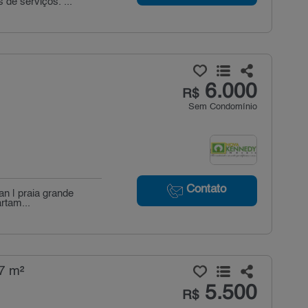
de serviços. ...
6.000
R$
Sem Condomínio
Contato
an | praia grande
rtam...
7 m²
5.500
R$