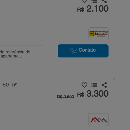
2.100
R$
Contato
de referência do
 apartame...
- 80 m²
3.300
R$
R$ 3.500