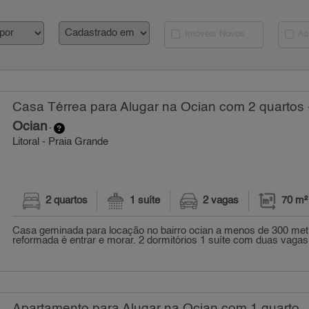
Imóveis Novos
Ac
Casa Térrea para Alugar na Ocian com 2 quartos 
Ocian
-
Litoral - Praia Grande
2 quartos
1 suíte
2 vagas
70 m²
Casa geminada para locação no bairro ocian a menos de 300 metr
reformada é entrar e morar. 2 dormitórios 1 suíte com duas vagas
Apartamento para Alugar na Ocian com 1 quarto