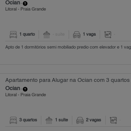
Ocian
-
Litoral - Praia Grande
1 quarto
- suíte
1 vaga
-
Apto de 1 dormitórios semi mobiliado predio com elevador e 1 v
Apartamento para Alugar na Ocian com 3 quartos
Ocian
-
Litoral - Praia Grande
3 quartos
1 suíte
2 vagas
-