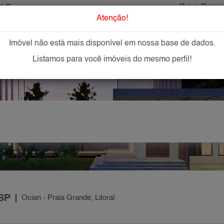
ULO
O que Procur
Atenção!
Imóvel não está mais disponível em nossa base de dados.
GAR
IMÓVEIS NOVOS
IMOBILIÁRIAS
OFEREÇA
Listamos para você imóveis do mesmo perfil!
 SP
Ocian - Praia Grande, Litoral