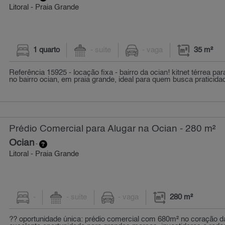
Litoral - Praia Grande
1 quarto
- suíte
- vaga
35 m²
Referência 15925 - locação fixa - bairro da ocian! kitnet térrea par
no bairro ocian, em praia grande, ideal para quem busca praticidad
Prédio Comercial para Alugar na Ocian - 280 m²
Ocian
-
Litoral - Praia Grande
-
- suíte
- vaga
280 m²
?? oportunidade única: prédio comercial com 680m² no coração da