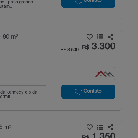
Contato
an | praia grande
rtam...
- 80 m²
3.300
R$
R$ 3.500
Contato
m da kennedy e 5 da
rmit...
35 m²
1.350
R$