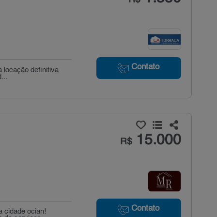
Contato
a locação definitiva
...
15.000
R$
Contato
 cidade ocian!