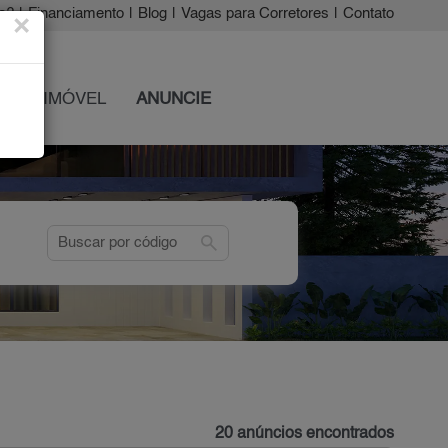
a?
|
Financiamento
|
Blog
|
Vagas para Corretores
|
Contato
×
 SEU IMÓVEL
ANUNCIE
search
20 anúncios encontrados