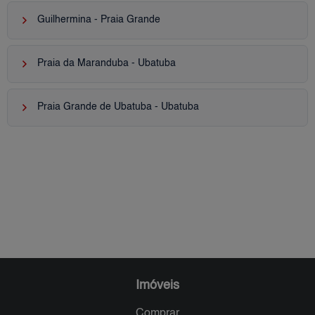
keyboard_arrow_right
Guilhermina - Praia Grande
keyboard_arrow_right
Praia da Maranduba - Ubatuba
keyboard_arrow_right
Praia Grande de Ubatuba - Ubatuba
Imóveis
Comprar