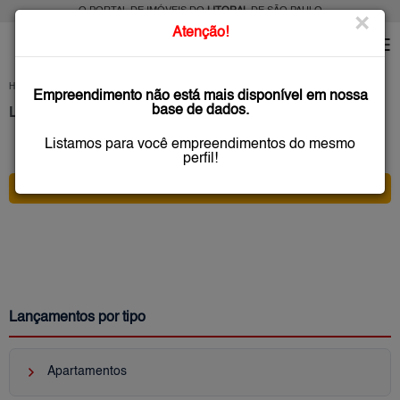
O PORTAL DE IMÓVEIS DO
LITORAL
DE SÃO PAULO
×
Atenção!
HOME
LANÇAMENTOS
SÃO PAULO
Empreendimento não está mais disponível em nossa
base de dados.
Lançamentos na Planta, Litoral São Paulo
Listamos para você empreendimentos do mesmo
0 anúncio(s) encontrado(s)
perfil!
* FILTRO PRINCIPAL *
Lançamentos por tipo
keyboard_arrow_right
Apartamentos