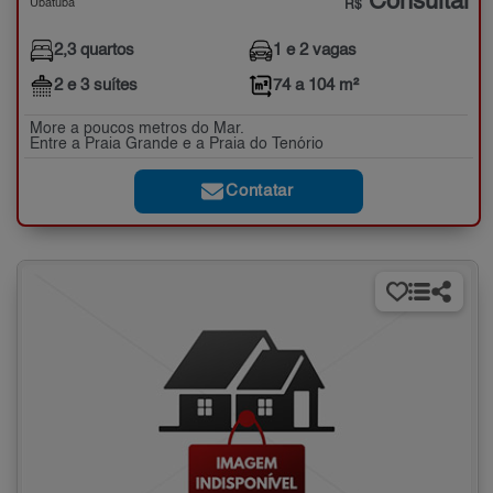
Consultar
Ubatuba
R$
2,3 quartos
1 e 2 vagas
2 e 3 suítes
74 a 104 m²
More a poucos metros do Mar.
Entre a Praia Grande e a Praia do Tenório
Contatar