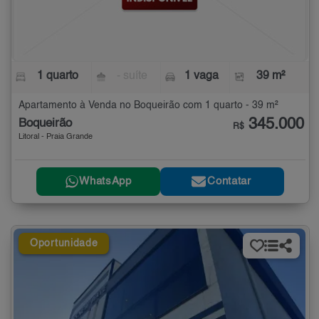
1 quarto
- suíte
1 vaga
39 m²
Apartamento à Venda no Boqueirão com 1 quarto - 39 m²
345.000
Boqueirão
R$
Litoral - Praia Grande
WhatsApp
Contatar
Oportunidade