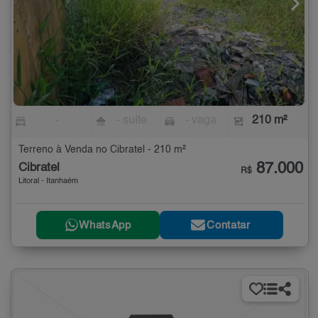
-
- suíte
- vaga
210 m²
Terreno à Venda no Cibratel - 210 m²
87.000
Cibratel
R$
Litoral - Itanhaém
WhatsApp
Contatar