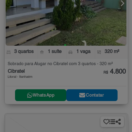
3 quartos
1 suíte
1 vaga
320 m²
Sobrado para Alugar no Cibratel com 3 quartos - 320 m²
4.800
Cibratel
R$
Litoral - Itanhaém
WhatsApp
Contatar