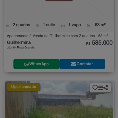
2 quartos
1 suíte
1 vaga
63 m²
Apartamento à Venda na Guilhermina com 2 quartos - 63 m²
585.000
Guilhermina
R$
Litoral - Praia Grande
WhatsApp
Contatar
Oportunidade