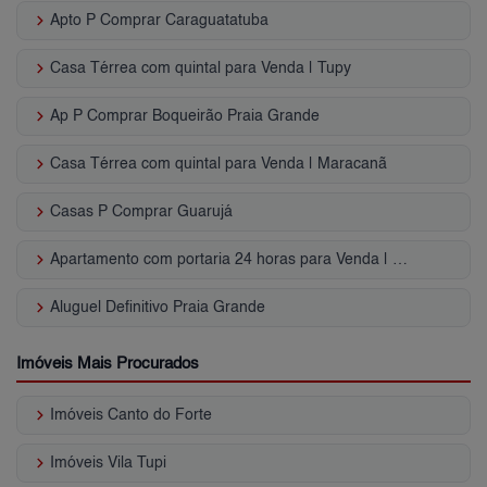
keyboard_arrow_right
Apto P Comprar Caraguatatuba
keyboard_arrow_right
Casa Térrea com quintal para Venda | Tupy
keyboard_arrow_right
Ap P Comprar Boqueirão Praia Grande
keyboard_arrow_right
Casa Térrea com quintal para Venda | Maracanã
keyboard_arrow_right
Casas P Comprar Guarujá
keyboard_arrow_right
Apartamento com portaria 24 horas para Venda | Parque Enseada
keyboard_arrow_right
Aluguel Definitivo Praia Grande
Imóveis Mais Procurados
keyboard_arrow_right
Imóveis Canto do Forte
keyboard_arrow_right
Imóveis Vila Tupi