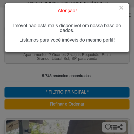
O PORTAL DE IMÓVEIS DO
LITORAL
DE SÃO PAULO
×
Atenção!
Imóvel não está mais disponível em nossa base de
HOME
LITORAL
dados.
Imóveis à Venda ou para Alugar no Litoral de São Paulo
Listamos para você imóveis do mesmo perfil!
Apartamentos 2 Quartos 2 vagas Boqueirão, Praia
Grande, Litoral Sul, SP para venda
5.743 anúncios encontrados
* FILTRO PRINCIPAL *
Refinar e Ordenar