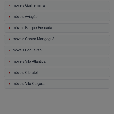
keyboard_arrow_right
Imóveis Guilhermina
keyboard_arrow_right
Imóveis Aviação
keyboard_arrow_right
Imóveis Parque Enseada
keyboard_arrow_right
Imóveis Centro Mongaguá
keyboard_arrow_right
Imóveis Boqueirão
keyboard_arrow_right
Imóveis Vila Atlântica
keyboard_arrow_right
Imóveis Cibratel II
keyboard_arrow_right
Imóveis Vila Caiçara