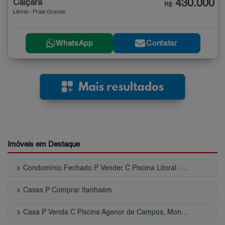
430.000
Caiçara
R$
Litoral - Praia Grande
WhatsApp
Contatar
Imóveis em Destaque
keyboard_arrow_right
Condomínio Fechado P Vender C Piscina Litoral - SP
keyboard_arrow_right
Casas P Comprar Itanhaém
keyboard_arrow_right
Casa P Venda C Piscina Agenor de Campos, Mongaguá - SP