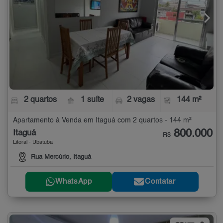
2 quartos
1 suíte
2 vagas
144 m²
Apartamento à Venda em Itaguá com 2 quartos - 144 m²
800.000
Itaguá
R$
Litoral - Ubatuba
Rua Mercúrio, Itaguá
WhatsApp
Contatar