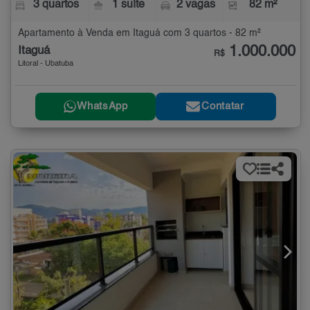
3 quartos
1 suíte
2 vagas
82 m²
Apartamento à Venda em Itaguá com 3 quartos - 82 m²
1.000.000
Itaguá
R$
Litoral - Ubatuba
WhatsApp
Contatar