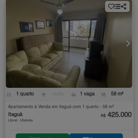
1 quarto
- suíte
1 vaga
58 m²
Apartamento à Venda em Itaguá com 1 quarto - 58 m²
425.000
Itaguá
R$
Litoral - Ubatuba