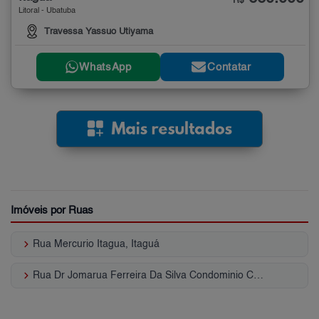
R$
Litoral - Ubatuba
Travessa Yassuo Utiyama
WhatsApp
Contatar
Imóveis por Ruas
keyboard_arrow_right
Rua Mercurio Itagua, Itaguá
keyboard_arrow_right
Rua Dr Jomarua Ferreira Da Silva Condominio Casa I, Itaguá