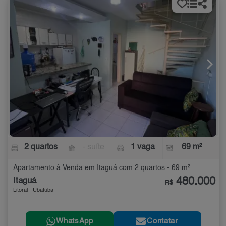
2 quartos
- suíte
1 vaga
69 m²
Apartamento à Venda em Itaguá com 2 quartos - 69 m²
480.000
Itaguá
R$
Litoral - Ubatuba
WhatsApp
Contatar