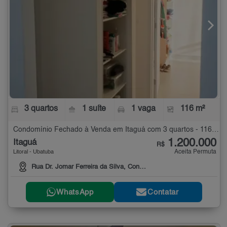
3 quartos
1 suíte
1 vaga
116 m²
Condomínio Fechado à Venda em Itaguá com 3 quartos - 116 m²
1.200.000
Itaguá
R$
Aceita Permuta
Litoral - Ubatuba
Rua Dr. Jomar Ferreira da Silva, Condomínio Casa I
WhatsApp
Contatar