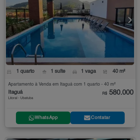
1 quarto
1 suíte
1 vaga
40 m²
Apartamento à Venda em Itaguá com 1 quarto - 40 m²
580.000
Itaguá
R$
Litoral - Ubatuba
WhatsApp
Contatar