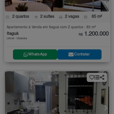
2 quartos
2 suítes
2 vagas
85 m²
Apartamento à Venda em Itaguá com 2 quartos - 85 m²
1.200.000
Itaguá
R$
Litoral - Ubatuba
WhatsApp
Contatar