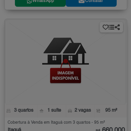
WhatsApp
Contatar
3 quartos
1 suíte
2 vagas
95 m²
Cobertura à Venda em Itaguá com 3 quartos - 95 m²
660.000
Itaguá