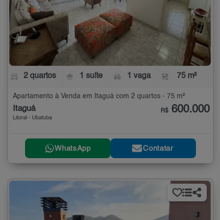
2 quartos
1 suíte
1 vaga
75 m²
Apartamento à Venda em Itaguá com 2 quartos - 75 m²
600.000
Itaguá
R$
Litoral - Ubatuba
WhatsApp
Contatar