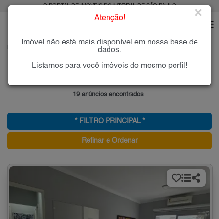
O PORTAL DE IMÓVEIS DO
LITORAL
DE SÃO PAULO
×
Atenção!
Imóvel não está mais disponível em nossa base de
HOME
LITORAL
COMPRAR
UBATUBA
ITAGUÁ
dados.
Imóveis à Venda em Itaguá, Ubatuba
Listamos para você imóveis do mesmo perfil!
Itaguá - Ubatuba, Litoral
19 anúncios encontrados
* FILTRO PRINCIPAL *
Refinar e Ordenar