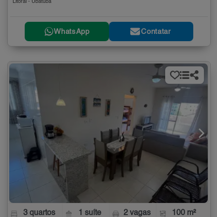
Litoral - Ubatuba
WhatsApp
Contatar
3 quartos
1 suíte
2 vagas
100 m²